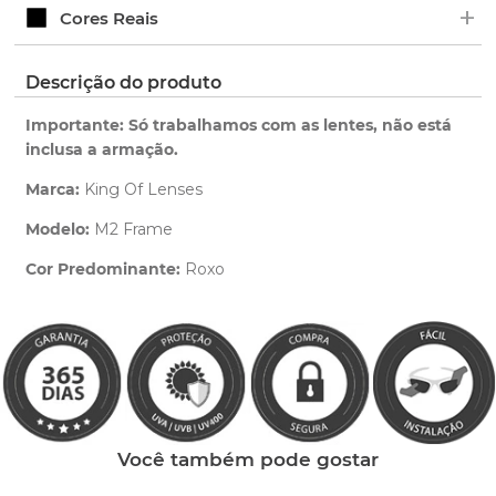
+
Verifique o prazo de entrega no fechamento do
Ao adquirir uma lente King OF Lenses você tem 1
Cores Reais
pedido.
ano de garantia para qualquer defeito de
fabricação.
Clique aqui
para ver as cores reais. Você será
Descrição do produto
Saiba mais
redirecionado para nossa Central de Ajuda.
sobre nossa garantia completa.
Importante: Só trabalhamos com as lentes, não está
inclusa a armação.
Marca:
King Of Lenses
Modelo:
M2 Frame
Cor Predominante:
Roxo
Clique aqui
e peça ajuda dos nossos especialistas.
Você também pode gostar