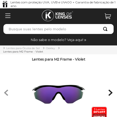
Lentes com proteção UVA, UVB e UV400 + Garantia de fabricação de 1
ano.
Busque suas lentes pelo modelo
TERMOS MAIS BUSCADOS
Não sabe o modelo? Veja aqui!
borrachas
1
º
Lentes para Óculos de Sol
Oakley
Lentes para M2 Frame - Violet
holbrook
2
º
Lentes para M2 Frame - Violet
juliet
3
º
bag
4
º
chaves
5
º
t-shock
6
º
gasket
7
º
parafusos
8
º