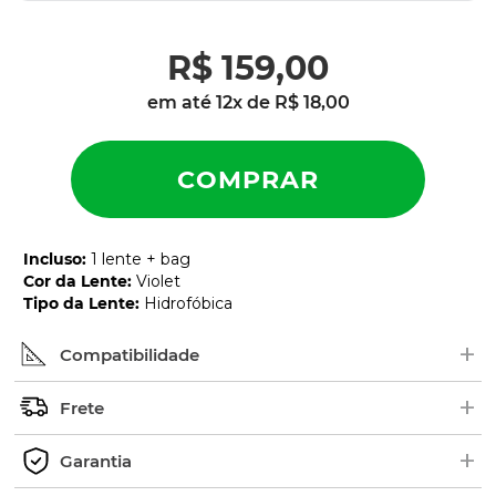
R$
159
,
00
em até
12
x de
R$
18
,
00
Incluso
:
1 lente + bag
Cor da Lente
:
Violet
Tipo da Lente
:
Hidrofóbica
+
Compatibilidade
+
Procure pelo nome ou número de série (SKU) do
Frete
modelo no interior das hastes dos óculos. Em
+
alguns modelos, as borrachas ficam em cima.
Os pedidos são enviados geralmente de 2 a 5 dias
Garantia
Exemplo de Código:
úteis.