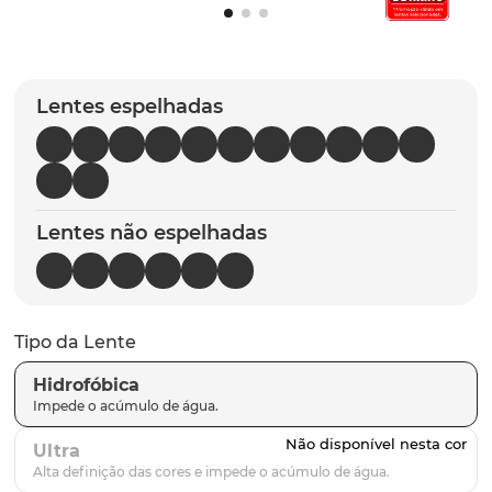
latch
9
º
sutro
10
º
Lentes espelhadas
Lentes não espelhadas
Tipo da Lente
Hidrofóbica
Ultra