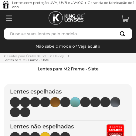
Lentes com proteção UVA, UVB e UV400 + Garantia de fabricação de 1
ano.
Busque suas lentes pelo modelo
TERMOS MAIS BUSCADOS
Não sabe o modelo? Veja aqui!
borrachas
1
º
Lentes para Óculos de Sol
Oakley
Lentes para M2 Frame - Slate
holbrook
2
º
Lentes para M2 Frame - Slate
juliet
3
º
bag
4
º
Lentes espelhadas
chaves
5
º
t-shock
6
º
gasket
7
º
Lentes não espelhadas
parafusos
8
º