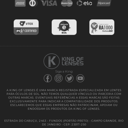
Blog
Cores das lentes
Lentes de Reposição
Entregas
Garantias
Siga a King:
A KING OF LENSES É UMA MARCA REGISTRADA ESPECIALIZADA EM LENTES
PARA ÓCULOS DE SOL. NÃO TEMOS QUALQUER VÍNCULO OU PARCERIA COM
OUTRAS MARCAS. EVENTUAIS REFERÊNCIAS A ESSAS MARCAS SÃO FEITAS
EXCLUSIVAMENTE PARA INDICAR A COMPATIBILIDADE DOS PRODUTOS.
ESCLARECEMOS QUE ESSAS EMPRESAS NÃO PATROCINAM, APOIAM OU
ENDOSSAM OS PRODUTOS DA KING OF LENSES.
ESTRADA DO CABUÇU, 2463 - FUNDOS (PORTÃO PRETO) - CAMPO GRANDE, RIO
DE JANEIRO - CEP: 23017-250