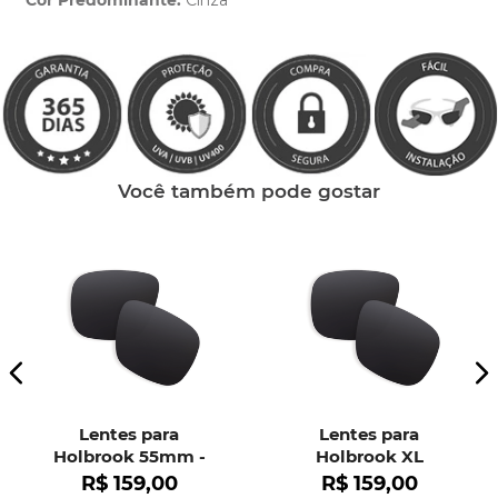
Cor Predominante:
Cinza
Clique aqui
e peça ajuda dos nossos especialistas.
Você também pode gostar
Lentes para
Lentes para
Holbrook 55mm -
Holbrook XL
OO9102
R$
159
,
00
R$
159
,
00