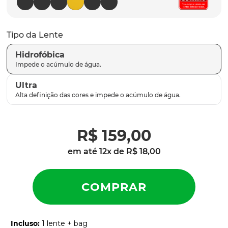
latch
9
º
sutro
10
º
Tipo da Lente
Hidrofóbica
Ultra
R$
159
,
00
em até
12
x de
R$
18
,
00
Incluso
:
1 lente + bag