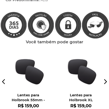
Cor Predominante:
Azul
Clique aqui
e peça ajuda dos nossos especialistas.
Você também pode gostar
Lentes para
Lentes para
Holbrook 55mm -
Holbrook XL
OO9102
R$
159
,
00
R$
159
,
00