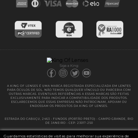
Blog
Cores das lentes
Lentes de Reposição
Entregas
Garantias
Siga a King:
A KING OF LENSES É UMA MARCA REGISTRADA ESPECIALIZADA EM LENTES
PARA ÓCULOS DE SOL. NÃO TEMOS QUALQUER VÍNCULO OU PARCERIA COM
OUTRAS MARCAS. EVENTUAIS REFERÊNCIAS A ESSAS MARCAS SÃO FEITAS
EXCLUSIVAMENTE PARA INDICAR A COMPATIBILIDADE DOS PRODUTOS.
ESCLARECEMOS QUE ESSAS EMPRESAS NÃO PATROCINAM, APOIAM OU
ENDOSSAM OS PRODUTOS DA KING OF LENSES.
ESTRADA DO CABUÇU, 2463 - FUNDOS (PORTÃO PRETO) - CAMPO GRANDE, RIO
DE JANEIRO - CEP: 23017-250
Guardamos estatísticas de visitas para melhorar sua experiência de
@ 2025 | KING OF LENSES - KING OF IMPORTAÇÃO E DISTRIBUIÇÃO DE