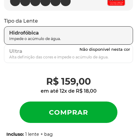
latch
9
º
sutro
10
º
Tipo da Lente
Hidrofóbica
Ultra
R$
159
,
00
em até
12
x de
R$
18
,
00
Incluso
:
1 lente + bag