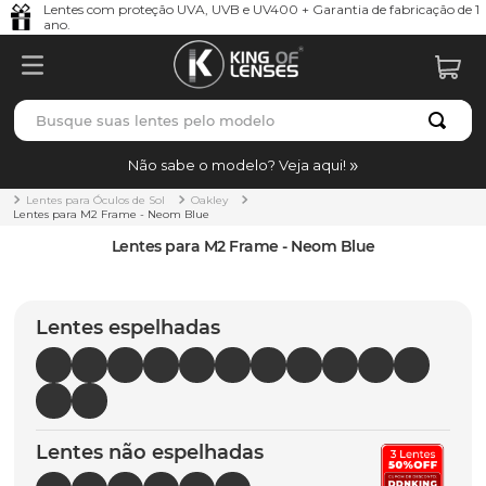
Lentes com proteção UVA, UVB e UV400 + Garantia de fabricação de 1
ano.
Busque suas lentes pelo modelo
TERMOS MAIS BUSCADOS
Não sabe o modelo? Veja aqui!
borrachas
1
º
Lentes para Óculos de Sol
Oakley
Lentes para M2 Frame - Neom Blue
holbrook
2
º
Lentes para M2 Frame - Neom Blue
juliet
3
º
bag
4
º
Lentes espelhadas
chaves
5
º
t-shock
6
º
gasket
7
º
Lentes não espelhadas
parafusos
8
º