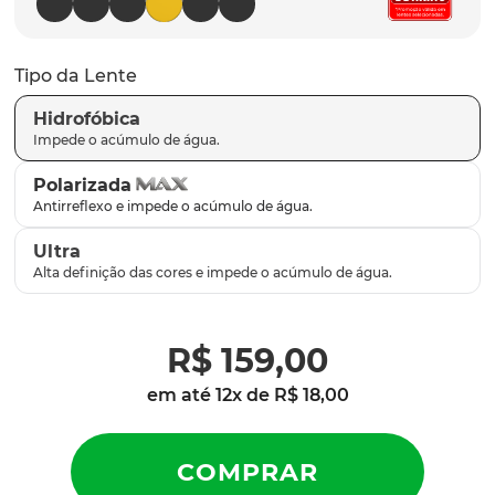
latch
9
º
sutro
10
º
Tipo da Lente
Hidrofóbica
Polarizada
Ultra
R$
159
,
00
em até
12
x de
R$
18
,
00