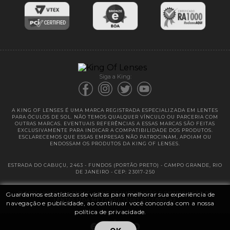
Entregas
Garantias
Siga a King:
A KING OF LENSES É UMA MARCA REGISTRADA ESPECIALIZADA EM LENTES
PARA ÓCULOS DE SOL. NÃO TEMOS QUALQUER VÍNCULO OU PARCERIA COM
OUTRAS MARCAS. EVENTUAIS REFERÊNCIAS A ESSAS MARCAS SÃO FEITAS
EXCLUSIVAMENTE PARA INDICAR A COMPATIBILIDADE DOS PRODUTOS.
ESCLARECEMOS QUE ESSAS EMPRESAS NÃO PATROCINAM, APOIAM OU
ENDOSSAM OS PRODUTOS DA KING OF LENSES.
ESTRADA DO CABUÇU, 2463 - FUNDOS (PORTÃO PRETO) - CAMPO GRANDE, RIO
DE JANEIRO - CEP: 23017-250
Guardamos estatísticas de visitas para melhorar sua experiência de
@ 2025 | KING OF LENSES - KING OF IMPORTAÇÃO E DISTRIBUIÇÃO DE
LENTES LTDA ME | CNPJ: 13.682.533 / 0001-42
navegação e publicidade, ao continuar você concorda com a nossa
política de privacidade.