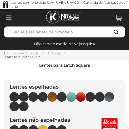
Lentes com proteção UVA, UVB e UV400 + Garantia de fabricação de 1
ano.
Busque suas lentes pelo modelo
TERMOS MAIS BUSCADOS
Não sabe o modelo? Veja aqui!
borrachas
1
º
Lentes para Óculos de Sol
Oakley
Lentes para Latch Square
holbrook
2
º
Lentes para Latch Square
juliet
3
º
bag
4
º
Lentes espelhadas
chaves
5
º
t-shock
6
º
gasket
7
º
Lentes não espelhadas
parafusos
8
º