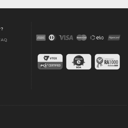
r?
 FAQ