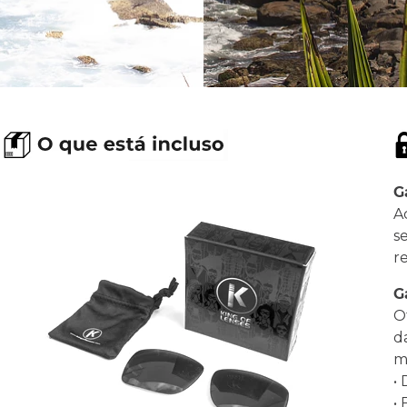
G
A
s
r
G
O
d
ma
•
•