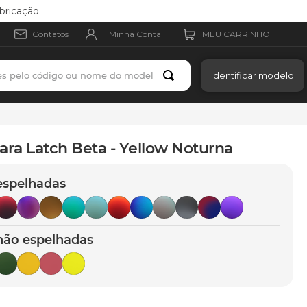
bricação.
Minha Conta
Contatos
es pelo código ou nome do modelo
Identificar modelo
ara Latch Beta - Yellow Noturna
espelhadas
não espelhadas