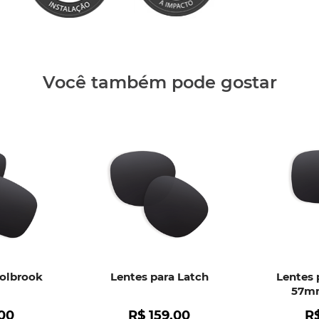
Clique aq
Você também pode gostar
Holbrook
Lentes para Latch
Lentes 
57mm
00
R$
159
,
00
R