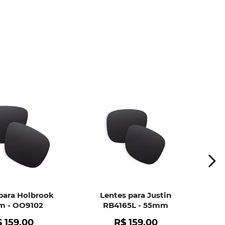
ui
e peça ajuda dos nossos especialistas.
para Holbrook
Lentes para Justin
 - OO9102
RB4165L - 55mm
$
159
,
00
R$
159
,
00