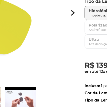
Tipo da L
parafusos
9
º
Hidrofób
gascan
10
º
Polariza
Ultra
R$
13
em até
12
x
Incluso
:
1 p
Cor da Len
Tipo da Le