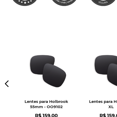
Lentes para Holbrook
Lentes para 
55mm - OO9102
XL
R$
159
,
00
R$
159
,