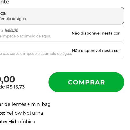
ente
ica
da
9
,
00
 de
R$
15
,
73
ar de lentes + mini bag
te
:
Yellow Noturna
nte
:
Hidrofóbica