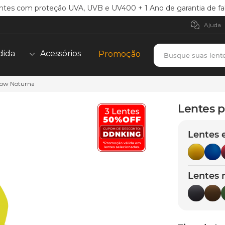
ntes com proteção UVA, UVB e UV400 + 1 Ano de garantia de fa
Ajuda
Busque suas lent
dida
Acessórios
Promoção
llow Noturna
TERMOS MAIS BUSCADOS
borrachas
1
º
Lentes p
holbrook
2
º
Lentes 
juliet
3
º
bag
4
º
chaves
5
º
Lentes 
t-shock
6
º
latch
7
º
gasket
8
º