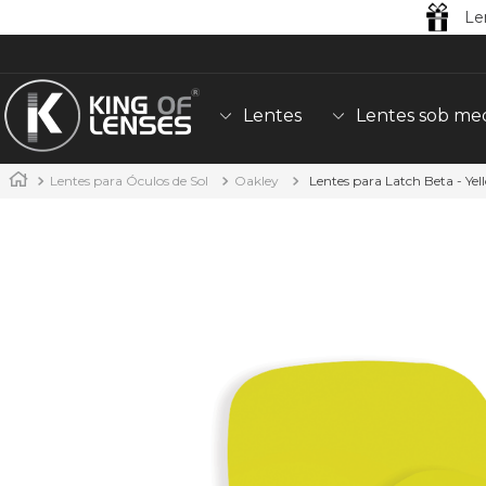
Le
Lentes
Lentes sob me
Lentes para Óculos de Sol
Oakley
Lentes para Latch Beta - Ye