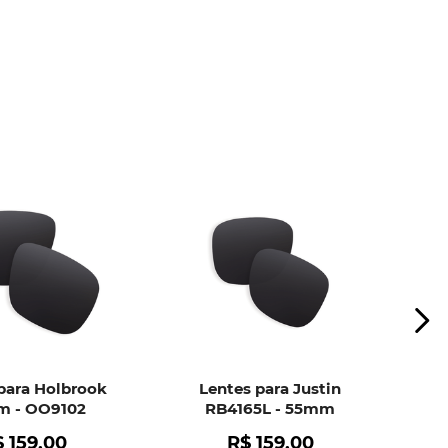
ui
e peça ajuda dos nossos especialistas.
para Holbrook
Lentes para Justin
 - OO9102
RB4165L - 55mm
$
159
,
00
R$
159
,
00