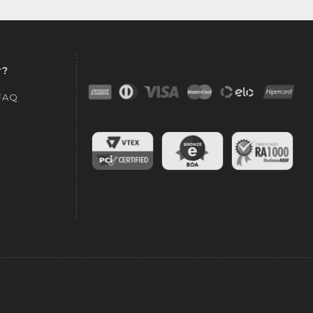
r?
 FAQ