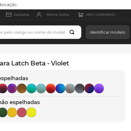
bricação.
Minha Conta
Contatos
es pelo código ou nome do modelo
Identificar modelo
ara Latch Beta - Violet
espelhadas
não espelhadas