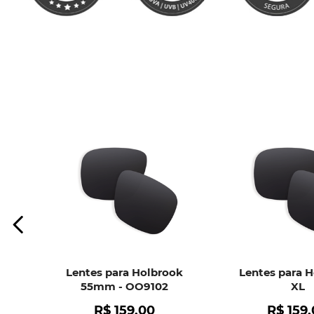
Lentes para Holbrook
Lentes para 
55mm - OO9102
XL
R$
159
,
00
R$
159
,