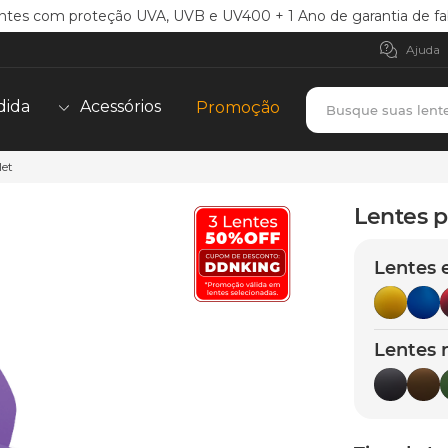
ntes com proteção UVA, UVB e UV400 + 1 Ano de garantia de fa
Ajuda
Busque suas lent
dida
Acessórios
Promoção
let
TERMOS MAIS BUSCADOS
borrachas
1
º
Lentes p
holbrook
2
º
Lentes 
juliet
3
º
bag
4
º
chaves
5
º
Lentes 
t-shock
6
º
latch
7
º
gasket
8
º