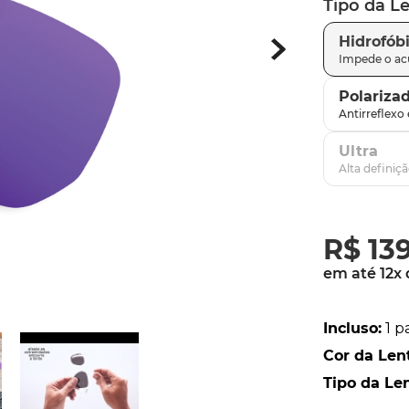
Tipo da L
parafusos
9
º
Hidrofób
gascan
10
º
Polariza
Ultra
R$
13
em até
12
x
Incluso
:
1 p
Cor da Len
Tipo da Le