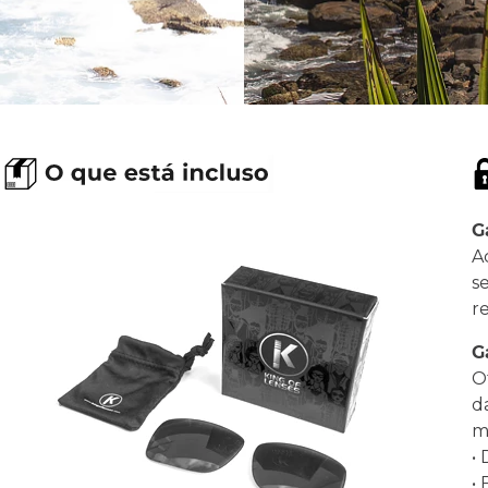
G
A
s
r
G
O
d
ma
•
•