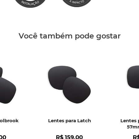
Clique aq
Você também pode gostar
Holbrook
Lentes para Latch
Lentes 
57mm
00
R$
159
,
00
R