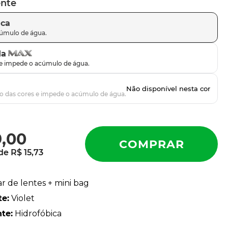
ente
ica
da
9
,
00
 de
R$
15
,
73
ar de lentes + mini bag
te
:
Violet
nte
:
Hidrofóbica