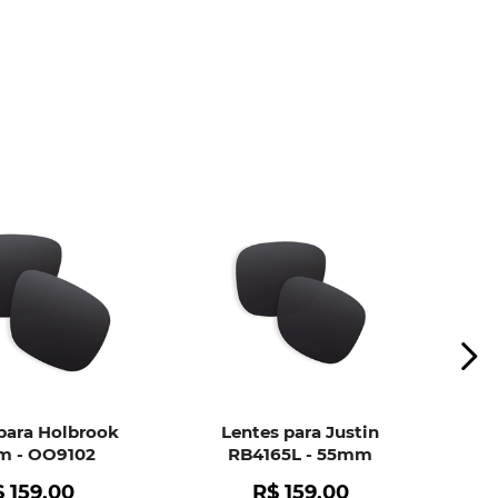
ui
e peça ajuda dos nossos especialistas.
para Holbrook
Lentes para Justin
 - OO9102
RB4165L - 55mm
$
159
,
00
R$
159
,
00