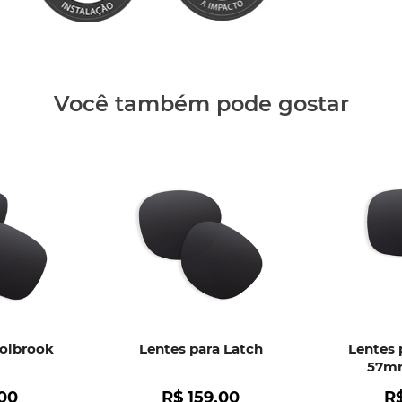
Clique aq
Você também pode gostar
Holbrook
Lentes para Latch
Lentes 
57mm
00
R$
159
,
00
R