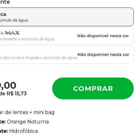
ente
ica
da
9
,
00
 de
R$
15
,
73
ar de lentes + mini bag
te
:
Orange Noturna
nte
:
Hidrofóbica