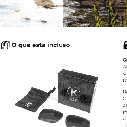
G
A
s
r
G
O
d
ma
•
•