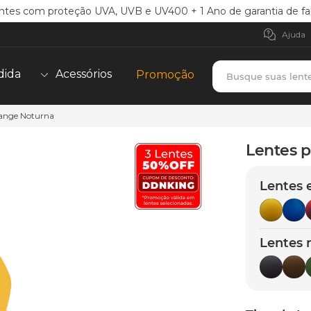
ntes com proteção UVA, UVB e UV400 + 1 Ano de garantia de fa
Ajuda
Busque suas lent
dida
Acessórios
Promoção
range Noturna
TERMOS MAIS BUSCADOS
borrachas
1
º
Lentes p
holbrook
2
º
Lentes 
juliet
3
º
bag
4
º
chaves
5
º
Lentes 
t-shock
6
º
gasket
7
º
parafusos
8
º