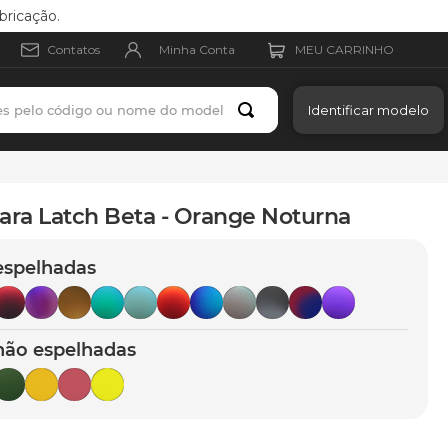
bricação.
Minha Conta
Contatos
es pelo código ou nome do modelo
Identificar modelo
ara Latch Beta - Orange Noturna
espelhadas
não espelhadas