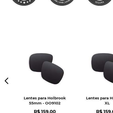
Lentes para Holbrook
Lentes para 
55mm - OO9102
XL
R$
159
,
00
R$
159
,