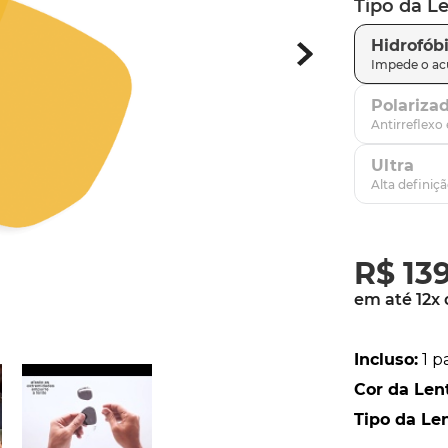
Tipo da L
latch
9
º
Hidrofób
sutro
10
º
Polariza
Ultra
R$
13
em até
12
x
Incluso
:
1 p
Cor da Len
Tipo da Le