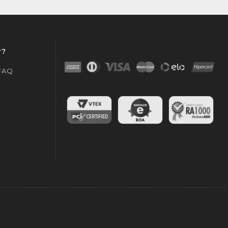
r?
 FAQ