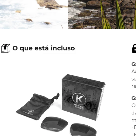
G
A
s
r
G
O
d
ma
•
•