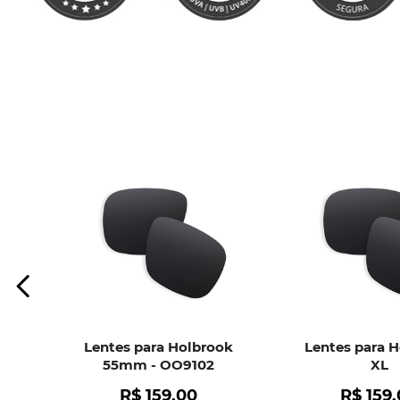
Lentes para Holbrook
Lentes para 
55mm - OO9102
XL
R$
159
,
00
R$
159
,