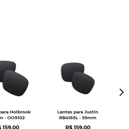
ui
e peça ajuda dos nossos especialistas.
para Holbrook
Lentes para Justin
 - OO9102
RB4165L - 55mm
$
159
,
00
R$
159
,
00