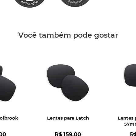
Clique aq
Você também pode gostar
Holbrook
Lentes para Latch
Lentes 
57mm
00
R$
159
,
00
R