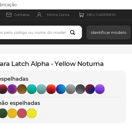
bricação.
Minha Conta
Contatos
es pelo código ou nome do modelo
Identificar modelo
ara Latch Alpha - Yellow Noturna
espelhadas
não espelhadas