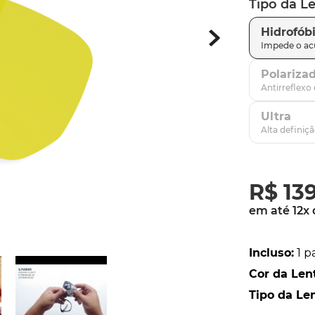
Tipo da L
parafusos
9
º
Hidrofób
gascan
10
º
Polariza
Ultra
R$
13
em até
12
x
Incluso
:
1 p
Cor da Len
Tipo da Le