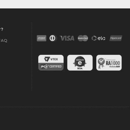
r?
 FAQ