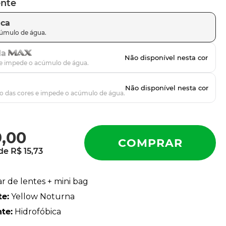
ente
ica
da
9
,
00
 de
R$
15
,
73
ar de lentes + mini bag
te
:
Yellow Noturna
nte
:
Hidrofóbica