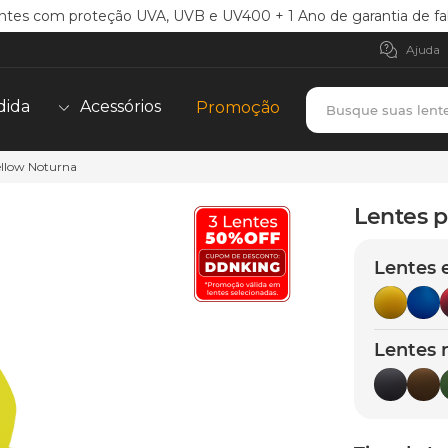
ntes com proteção UVA, UVB e UV400 + 1 Ano de garantia de fa
Ajuda
Busque suas lent
dida
Acessórios
Promoção
ellow Noturna
TERMOS MAIS BUSCADOS
borrachas
1
º
Lentes p
holbrook
2
º
Lentes 
juliet
3
º
bag
4
º
chaves
5
º
Lentes 
t-shock
6
º
latch
7
º
gasket
8
º