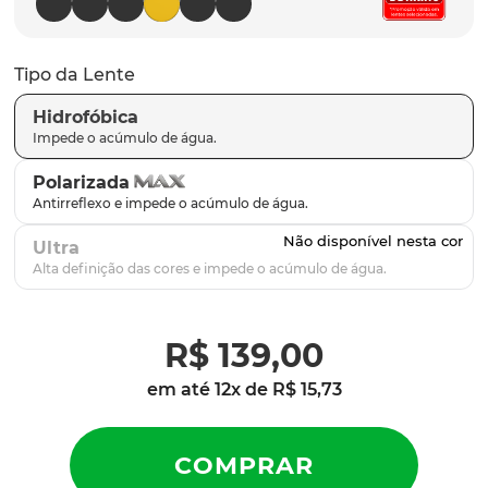
latch
9
º
sutro
10
º
Tipo da Lente
Hidrofóbica
Polarizada
Ultra
R$
139
,
00
em até
12
x de
R$
15
,
73