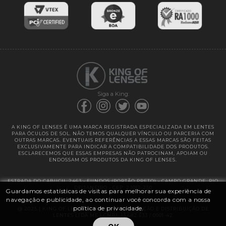
Entregas
Garantias
Siga a King:
A KING OF LENSES É UMA MARCA REGISTRADA ESPECIALIZADA EM LENTES
PARA ÓCULOS DE SOL. NÃO TEMOS QUALQUER VÍNCULO OU PARCERIA COM
OUTRAS MARCAS. EVENTUAIS REFERÊNCIAS A ESSAS MARCAS SÃO FEITAS
EXCLUSIVAMENTE PARA INDICAR A COMPATIBILIDADE DOS PRODUTOS.
ESCLARECEMOS QUE ESSAS EMPRESAS NÃO PATROCINAM, APOIAM OU
ENDOSSAM OS PRODUTOS DA KING OF LENSES.
ESTRADA DO CABUÇU, 2463 - FUNDOS (PORTÃO PRETO) - CAMPO GRANDE, RIO
DE JANEIRO - CEP: 23017-250
Guardamos estatísticas de visitas para melhorar sua experiência de
navegação e publicidade, ao continuar você concorda com a nossa
política de privacidade.
@ 2025 | KING OF LENSES - KING OF IMPORTAÇÃO E DISTRIBUIÇÃO DE
LENTES LTDA ME | CNPJ: 13.682.533 / 0001-42