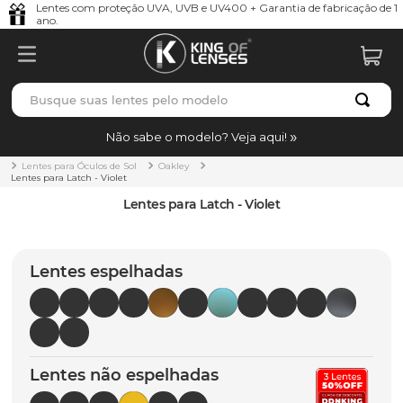
Lentes com proteção UVA, UVB e UV400 + Garantia de fabricação de 1
ano.
Busque suas lentes pelo modelo
TERMOS MAIS BUSCADOS
Não sabe o modelo? Veja aqui!
borrachas
1
º
Lentes para Óculos de Sol
Oakley
Lentes para Latch - Violet
holbrook
2
º
Lentes para Latch - Violet
juliet
3
º
bag
4
º
Lentes espelhadas
chaves
5
º
t-shock
6
º
gasket
7
º
Lentes não espelhadas
parafusos
8
º