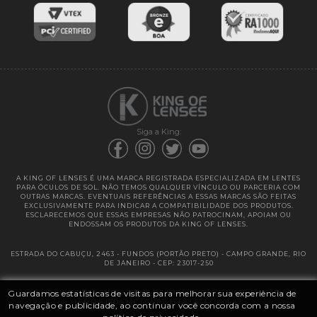
Entregas
Garantias
Siga a King:
A KING OF LENSES É UMA MARCA REGISTRADA ESPECIALIZADA EM LENTES
PARA ÓCULOS DE SOL. NÃO TEMOS QUALQUER VÍNCULO OU PARCERIA COM
OUTRAS MARCAS. EVENTUAIS REFERÊNCIAS A ESSAS MARCAS SÃO FEITAS
EXCLUSIVAMENTE PARA INDICAR A COMPATIBILIDADE DOS PRODUTOS.
ESCLARECEMOS QUE ESSAS EMPRESAS NÃO PATROCINAM, APOIAM OU
ENDOSSAM OS PRODUTOS DA KING OF LENSES.
ESTRADA DO CABUÇU, 2463 - FUNDOS (PORTÃO PRETO) - CAMPO GRANDE, RIO
DE JANEIRO - CEP: 23017-250
Guardamos estatísticas de visitas para melhorar sua experiência de
@ 2025 | KING OF LENSES - KING OF IMPORTAÇÃO E DISTRIBUIÇÃO DE
LENTES LTDA ME | CNPJ: 13.682.533 / 0001-42
navegação e publicidade, ao continuar você concorda com a nossa