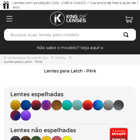
Lentes com proteção UVA, UVB e UV400 + Garantia de fabricação de 1
ano.
Busque suas lentes pelo modelo
TERMOS MAIS BUSCADOS
Não sabe o modelo? Veja aqui!
borrachas
1
º
Lentes para Óculos de Sol
Oakley
Lentes para Latch - Pink
holbrook
2
º
Lentes para Latch - Pink
juliet
3
º
bag
4
º
Lentes espelhadas
chaves
5
º
t-shock
6
º
latch
7
º
Lentes não espelhadas
gasket
8
º