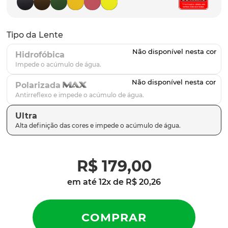
parafusos
9
º
gascan
10
º
Tipo da Lente
Hidrofóbica
Polarizada
Ultra
R$
179
,
00
em até
12
x de
R$
20
,
26