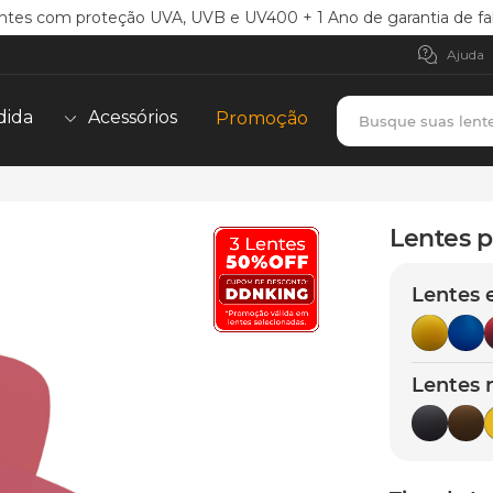
ntes com proteção UVA, UVB e UV400 + 1 Ano de garantia de fa
Ajuda
Busque suas lent
dida
Acessórios
Promoção
TERMOS MAIS BUSCADOS
borrachas
1
º
Lentes p
holbrook
2
º
Lentes 
juliet
3
º
bag
4
º
chaves
5
º
Lentes 
t-shock
6
º
gasket
7
º
parafusos
8
º