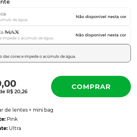
ente
ica
da
9
,
00
 de
R$
20
,
26
ar de lentes + mini bag
te
:
Pink
nte
:
Ultra