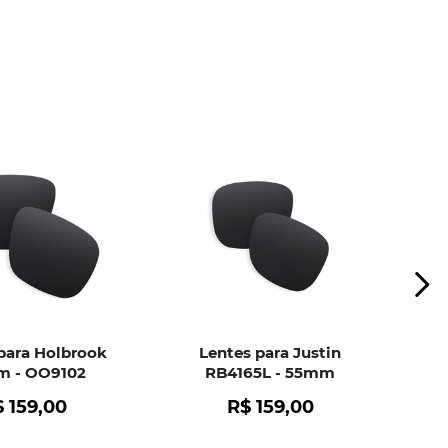
ui
e peça ajuda dos nossos especialistas.
para Holbrook
Lentes para Justin
 - OO9102
RB4165L - 55mm
$
159
,
00
R$
159
,
00