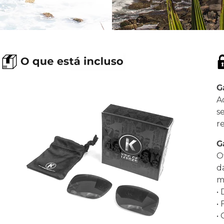
G
A
s
r
G
O
d
ma
•
•
•