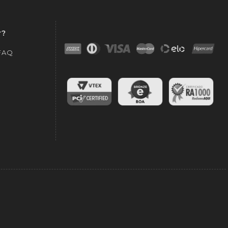
r?
 FAQ