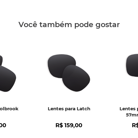
Clique aq
Você também pode gostar
Holbrook
Lentes para Latch
Lentes 
57mm
00
R$
159
,
00
R