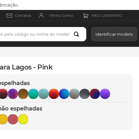
bricação.
Minha Conta
Contatos
es pelo código ou nome do modelo
Identificar modelo
ara Lagos - Pink
espelhadas
não espelhadas