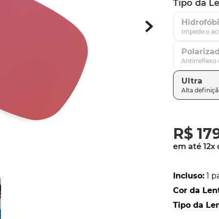
Tipo da L
latch
9
º
Hidrofób
sutro
10
º
Polariza
Ultra
R$
17
em até
12
x
Incluso
:
1 p
Cor da Len
Tipo da Le