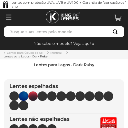
Lentes com proteção UVA, UVB e UV400 + Garantia de fabricação de 1
ano.
Busque suas lentes pelo modelo
TERMOS MAIS BUSCADOS
Não sabe o modelo? Veja aqui!
borrachas
1
º
Lentes para Óculos de Sol
Mormaii
Lentes para Lagos - Dark Ruby
holbrook
2
º
Lentes para Lagos - Dark Ruby
juliet
3
º
bag
4
º
Lentes espelhadas
chaves
5
º
t-shock
6
º
latch
7
º
Lentes não espelhadas
gasket
8
º