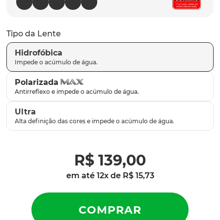
parafusos
9
º
gascan
10
º
Tipo da Lente
Hidrofóbica
Polarizada
Ultra
R$
139
,
00
em até
12
x de
R$
15
,
73