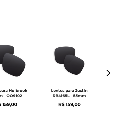
ui
e peça ajuda dos nossos especialistas.
para Holbrook
Lentes para Justin
 - OO9102
RB4165L - 55mm
$
159
,
00
R$
159
,
00