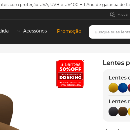
ntes com proteção UVA, UVB e UV400 + 1 Ano de garantia de fa
Ajuda
Busque suas lent
dida
Acessórios
Promoção
TERMOS MAIS BUSCADOS
borrachas
1
º
Lentes p
holbrook
2
º
Lentes 
juliet
3
º
bag
4
º
chaves
5
º
Lentes 
t-shock
6
º
gasket
7
º
parafusos
8
º