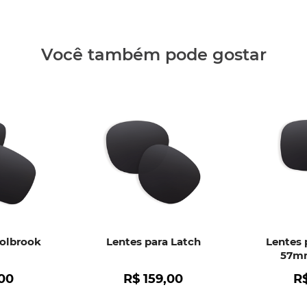
Clique aq
Você também pode gostar
Holbrook
Lentes para Latch
Lentes 
57mm
00
R$
159
,
00
R