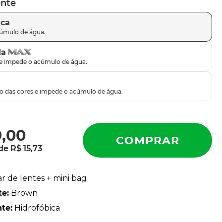
ente
ica
da
9
,
00
 de
R$
15
,
73
ar de lentes + mini bag
te
:
Brown
nte
:
Hidrofóbica