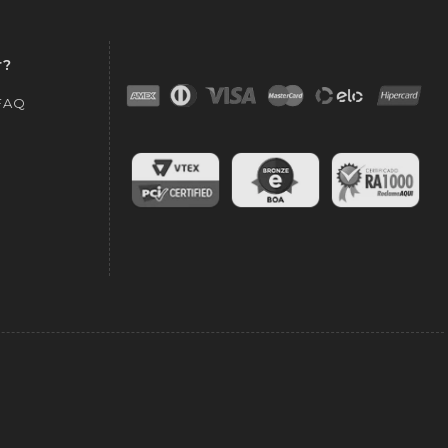
r?
 FAQ