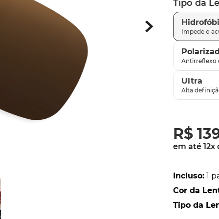
Tipo da L
latch
9
º
Hidrofób
sutro
10
º
Polariza
Ultra
R$
13
em até
12
x
Incluso
:
1 p
Cor da Len
Tipo da Le