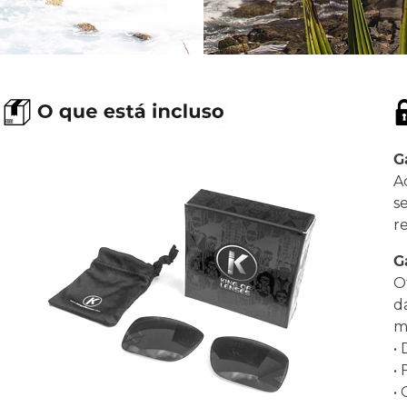
G
A
s
r
G
O
d
ma
•
•
•