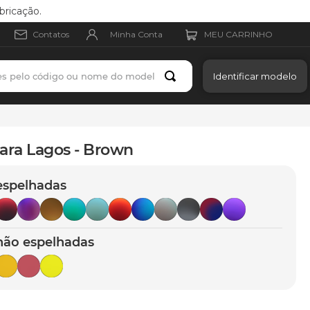
bricação.
Minha Conta
Contatos
es pelo código ou nome do modelo
Identificar modelo
ara Lagos - Brown
espelhadas
não espelhadas