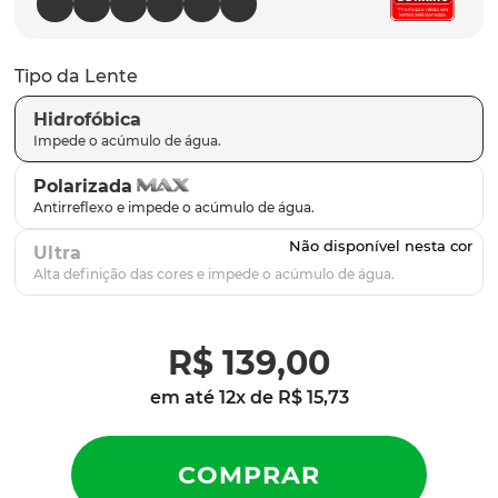
parafusos
9
º
gascan
10
º
Tipo da Lente
Hidrofóbica
Polarizada
Ultra
R$
139
,
00
em até
12
x de
R$
15
,
73