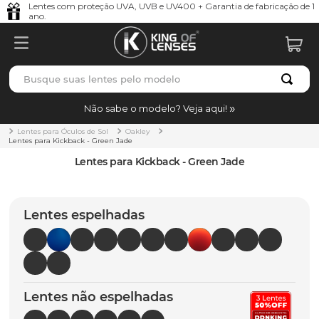
Lentes com proteção UVA, UVB e UV400 + Garantia de fabricação de 1
ano.
Busque suas lentes pelo modelo
TERMOS MAIS BUSCADOS
Não sabe o modelo? Veja aqui!
borrachas
1
º
Lentes para Óculos de Sol
Oakley
Lentes para Kickback - Green Jade
holbrook
2
º
Lentes para Kickback - Green Jade
juliet
3
º
bag
4
º
Lentes espelhadas
chaves
5
º
t-shock
6
º
latch
7
º
Lentes não espelhadas
gasket
8
º