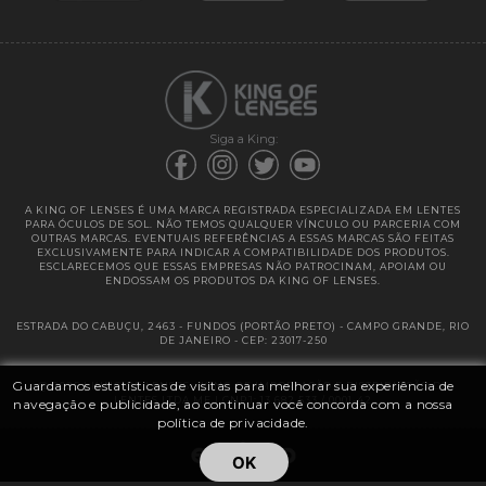
Garantias
Siga a King:
A KING OF LENSES É UMA MARCA REGISTRADA ESPECIALIZADA EM LENTES
PARA ÓCULOS DE SOL. NÃO TEMOS QUALQUER VÍNCULO OU PARCERIA COM
OUTRAS MARCAS. EVENTUAIS REFERÊNCIAS A ESSAS MARCAS SÃO FEITAS
EXCLUSIVAMENTE PARA INDICAR A COMPATIBILIDADE DOS PRODUTOS.
ESCLARECEMOS QUE ESSAS EMPRESAS NÃO PATROCINAM, APOIAM OU
ENDOSSAM OS PRODUTOS DA KING OF LENSES.
ESTRADA DO CABUÇU, 2463 - FUNDOS (PORTÃO PRETO) - CAMPO GRANDE, RIO
DE JANEIRO - CEP: 23017-250
Guardamos estatísticas de visitas para melhorar sua experiência de
@ 2025 | KING OF LENSES - KING OF IMPORTAÇÃO E DISTRIBUIÇÃO DE
LENTES LTDA ME | CNPJ: 13.682.533 / 0001-42
navegação e publicidade, ao continuar você concorda com a nossa
política de privacidade.
OK