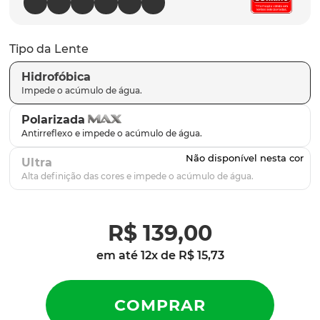
latch
9
º
sutro
10
º
Tipo da Lente
Hidrofóbica
Polarizada
Ultra
R$
139
,
00
em até
12
x de
R$
15
,
73