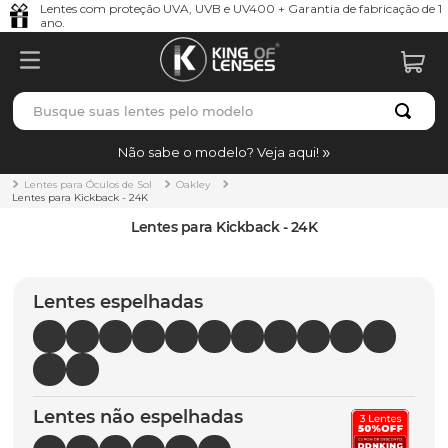
Lentes com proteção UVA, UVB e UV400 + Garantia de fabricação de 1
ano.
Busque suas lentes pelo modelo
TERMOS MAIS BUSCADOS
Não sabe o modelo? Veja aqui!
borrachas
1
º
Lentes para Óculos de Sol
Oakley
Lentes para Kickback - 24K
holbrook
2
º
Lentes para Kickback - 24K
juliet
3
º
bag
4
º
Lentes espelhadas
chaves
5
º
t-shock
6
º
gasket
7
º
Lentes não espelhadas
parafusos
8
º