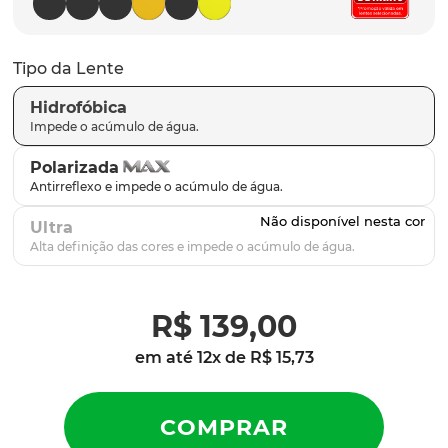
parafusos
9
º
gascan
10
º
Tipo da Lente
Hidrofóbica
Polarizada
Ultra
R$
139
,
00
em até
12
x de
R$
15
,
73