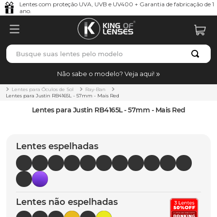
Lentes com proteção UVA, UVB e UV400 + Garantia de fabricação de 1
ano.
Busque suas lentes pelo modelo
TERMOS MAIS BUSCADOS
Não sabe o modelo? Veja aqui!
borrachas
1
º
Lentes para Óculos de Sol
Ray-Ban
Lentes para Justin RB4165L - 57mm - Mais Red
holbrook
2
º
Lentes para Justin RB4165L - 57mm - Mais Red
juliet
3
º
bag
4
º
Lentes espelhadas
chaves
5
º
t-shock
6
º
latch
7
º
Lentes não espelhadas
gasket
8
º