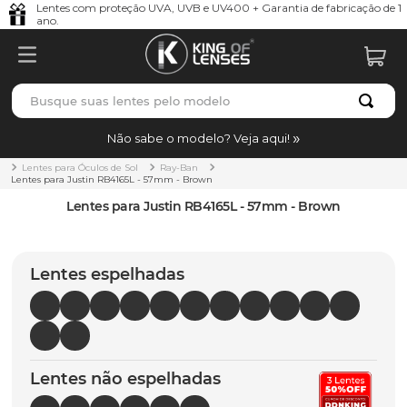
Lentes com proteção UVA, UVB e UV400 + Garantia de fabricação de 1
ano.
Busque suas lentes pelo modelo
TERMOS MAIS BUSCADOS
Não sabe o modelo? Veja aqui!
borrachas
1
º
Lentes para Óculos de Sol
Ray-Ban
Lentes para Justin RB4165L - 57mm - Brown
holbrook
2
º
Lentes para Justin RB4165L - 57mm - Brown
juliet
3
º
bag
4
º
Lentes espelhadas
chaves
5
º
t-shock
6
º
gasket
7
º
Lentes não espelhadas
parafusos
8
º