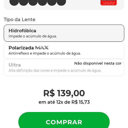
latch
9
º
sutro
10
º
Tipo da Lente
Hidrofóbica
Polarizada
Ultra
R$
139
,
00
em até
12
x de
R$
15
,
73