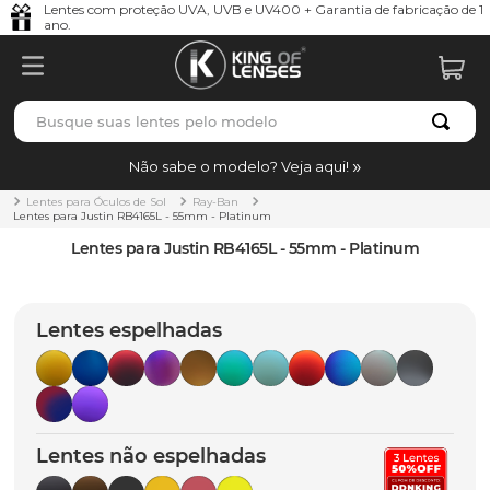
Lentes com proteção UVA, UVB e UV400 + Garantia de fabricação de 1
ano.
Busque suas lentes pelo modelo
TERMOS MAIS BUSCADOS
Não sabe o modelo? Veja aqui!
borrachas
1
º
Lentes para Óculos de Sol
Ray-Ban
Lentes para Justin RB4165L - 55mm - Platinum
holbrook
2
º
Lentes para Justin RB4165L - 55mm - Platinum
juliet
3
º
bag
4
º
Lentes espelhadas
chaves
5
º
t-shock
6
º
gasket
7
º
Lentes não espelhadas
parafusos
8
º