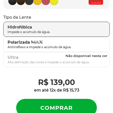
latch
9
º
sutro
10
º
Tipo da Lente
Hidrofóbica
Polarizada
Ultra
R$
139
,
00
em até
12
x de
R$
15
,
73