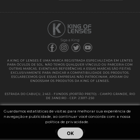
Garantias
Siga a King:
A KING OF LENSES É UMA MARCA REGISTRADA ESPECIALIZADA EM LENTES
PARA ÓCULOS DE SOL. NÃO TEMOS QUALQUER VÍNCULO OU PARCERIA COM
OUTRAS MARCAS. EVENTUAIS REFERÊNCIAS A ESSAS MARCAS SÃO FEITAS
EXCLUSIVAMENTE PARA INDICAR A COMPATIBILIDADE DOS PRODUTOS.
ESCLARECEMOS QUE ESSAS EMPRESAS NÃO PATROCINAM, APOIAM OU
ENDOSSAM OS PRODUTOS DA KING OF LENSES.
ESTRADA DO CABUÇU, 2463 - FUNDOS (PORTÃO PRETO) - CAMPO GRANDE, RIO
DE JANEIRO - CEP: 23017-250
Guardamos estatísticas de visitas para melhorar sua experiência de
@ 2025 | KING OF LENSES - KING OF IMPORTAÇÃO E DISTRIBUIÇÃO DE
LENTES LTDA ME | CNPJ: 13.682.533 / 0001-42
navegação e publicidade, ao continuar você concorda com a nossa
política de privacidade.
OK