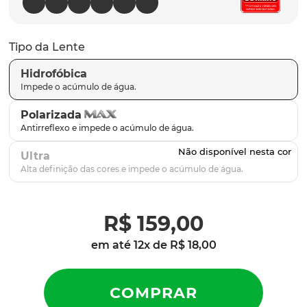
parafusos
9
º
gascan
10
º
Tipo da Lente
Hidrofóbica
Polarizada
Ultra
R$
159
,
00
em até
12
x de
R$
18
,
00