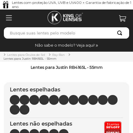
Lentes com proteção UVA, UVB e UV400 + Garantia de fabricação de 1
ano.
Busque suas lentes pelo modelo
TERMOS MAIS BUSCADOS
Não sabe o modelo? Veja aqui!
borrachas
1
º
Lentes para Óculos de Sol
Ray-Ban
Lentes para Justin RB4165L - 55mm
holbrook
2
º
Lentes para Justin RB4165L - 55mm
juliet
3
º
bag
4
º
Lentes espelhadas
chaves
5
º
t-shock
6
º
latch
7
º
Lentes não espelhadas
gasket
8
º