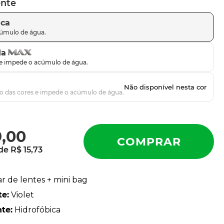
ente
ica
da
9
,
00
 de
R$
15
,
73
ar de lentes + mini bag
te
:
Violet
nte
:
Hidrofóbica