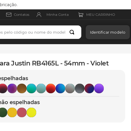
bricação.
Minha Conta
Contatos
es pelo código ou nome do modelo
Identificar modelo
ara Justin RB4165L - 54mm - Violet
espelhadas
não espelhadas