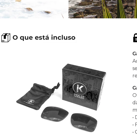
G
A
s
r
G
O
d
ma
•
•
•