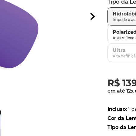
Tipo da L
latch
9
º
Hidrofób
sutro
10
º
Polariza
Ultra
R$
13
em até
12
x
Incluso
:
1 p
Cor da Len
Tipo da Le