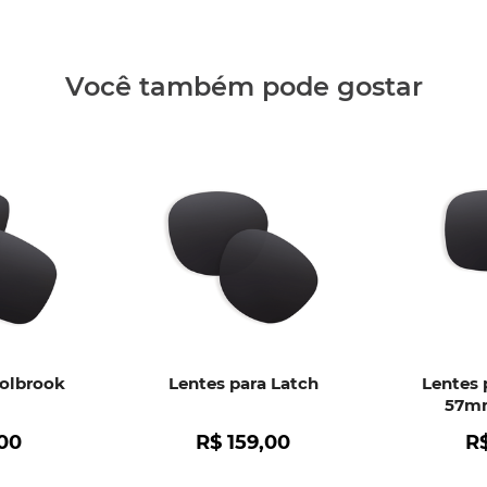
Clique aq
Você também pode gostar
Holbrook
Lentes para Latch
Lentes 
57mm
00
R$
159
,
00
R