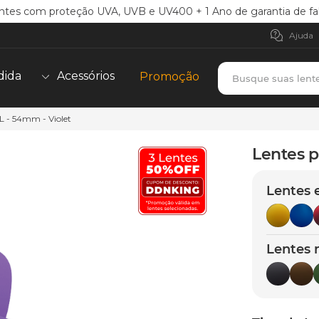
ntes com proteção UVA, UVB e UV400 + 1 Ano de garantia de fa
Ajuda
Busque suas lent
dida
Acessórios
Promoção
L - 54mm - Violet
TERMOS MAIS BUSCADOS
borrachas
1
º
Lentes p
holbrook
2
º
Lentes 
juliet
3
º
bag
4
º
chaves
5
º
Lentes 
t-shock
6
º
gasket
7
º
parafusos
8
º