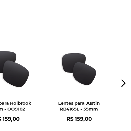
ui
e peça ajuda dos nossos especialistas.
para Holbrook
Lentes para Justin
 - OO9102
RB4165L - 55mm
$
159
,
00
R$
159
,
00