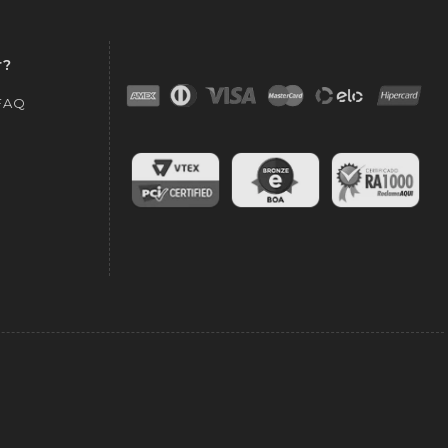
r?
 FAQ