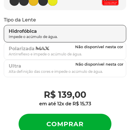
parafusos
9
º
gascan
10
º
Tipo da Lente
Hidrofóbica
Polarizada
Ultra
R$
139
,
00
em até
12
x de
R$
15
,
73