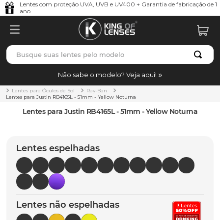
Lentes com proteção UVA, UVB e UV400 + Garantia de fabricação de 1
ano.
Busque suas lentes pelo modelo
TERMOS MAIS BUSCADOS
Não sabe o modelo? Veja aqui!
borrachas
1
º
Lentes para Óculos de Sol
Ray-Ban
Lentes para Justin RB4165L - 51mm - Yellow Noturna
holbrook
2
º
Lentes para Justin RB4165L - 51mm - Yellow Noturna
juliet
3
º
bag
4
º
Lentes espelhadas
chaves
5
º
t-shock
6
º
latch
7
º
Lentes não espelhadas
gasket
8
º