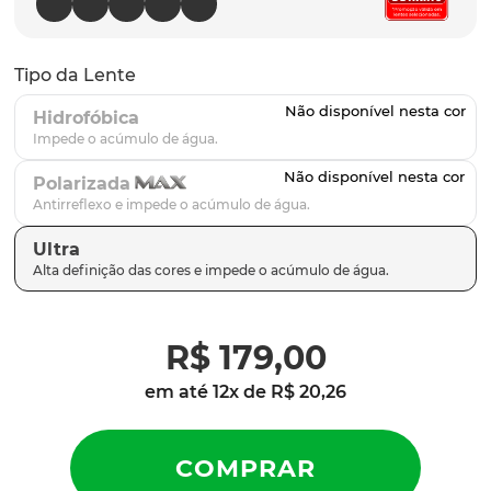
parafusos
9
º
gascan
10
º
Tipo da Lente
Hidrofóbica
Polarizada
Ultra
R$
179
,
00
em até
12
x de
R$
20
,
26