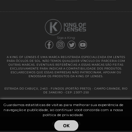
Garantias
Siga a King:
A KING OF LENSES É UMA MARCA REGISTRADA ESPECIALIZADA EM LENTES
PARA ÓCULOS DE SOL. NÃO TEMOS QUALQUER VÍNCULO OU PARCERIA COM
OUTRAS MARCAS. EVENTUAIS REFERÊNCIAS A ESSAS MARCAS SÃO FEITAS
EXCLUSIVAMENTE PARA INDICAR A COMPATIBILIDADE DOS PRODUTOS.
ESCLARECEMOS QUE ESSAS EMPRESAS NÃO PATROCINAM, APOIAM OU
ENDOSSAM OS PRODUTOS DA KING OF LENSES.
ESTRADA DO CABUÇU, 2463 - FUNDOS (PORTÃO PRETO) - CAMPO GRANDE, RIO
DE JANEIRO - CEP: 23017-250
Guardamos estatísticas de visitas para melhorar sua experiência de
@ 2025 | KING OF LENSES - KING OF IMPORTAÇÃO E DISTRIBUIÇÃO DE
LENTES LTDA ME | CNPJ: 13.682.533 / 0001-42
navegação e publicidade, ao continuar você concorda com a nossa
política de privacidade.
OK