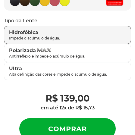
latch
9
º
sutro
10
º
Tipo da Lente
Hidrofóbica
Polarizada
Ultra
R$
139
,
00
em até
12
x de
R$
15
,
73