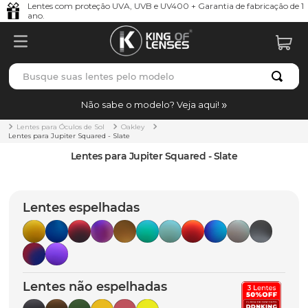
Lentes com proteção UVA, UVB e UV400 + Garantia de fabricação de 1
ano.
Busque suas lentes pelo modelo
TERMOS MAIS BUSCADOS
Não sabe o modelo? Veja aqui!
borrachas
1
º
Lentes para Óculos de Sol
Oakley
Lentes para Jupiter Squared - Slate
holbrook
2
º
Lentes para Jupiter Squared - Slate
juliet
3
º
bag
4
º
Lentes espelhadas
chaves
5
º
t-shock
6
º
gasket
7
º
Lentes não espelhadas
parafusos
8
º