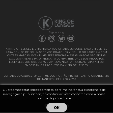
Garantias
Siga a King:
A KING OF LENSES É UMA MARCA REGISTRADA ESPECIALIZADA EM LENTES
PARA ÓCULOS DE SOL. NÃO TEMOS QUALQUER VÍNCULO OU PARCERIA COM
OUTRAS MARCAS. EVENTUAIS REFERÊNCIAS A ESSAS MARCAS SÃO FEITAS
EXCLUSIVAMENTE PARA INDICAR A COMPATIBILIDADE DOS PRODUTOS.
ESCLARECEMOS QUE ESSAS EMPRESAS NÃO PATROCINAM, APOIAM OU
ENDOSSAM OS PRODUTOS DA KING OF LENSES.
ESTRADA DO CABUÇU, 2463 - FUNDOS (PORTÃO PRETO) - CAMPO GRANDE, RIO
DE JANEIRO - CEP: 23017-250
Guardamos estatísticas de visitas para melhorar sua experiência de
@ 2025 | KING OF LENSES - KING OF IMPORTAÇÃO E DISTRIBUIÇÃO DE
LENTES LTDA ME | CNPJ: 13.682.533 / 0001-42
navegação e publicidade, ao continuar você concorda com a nossa
política de privacidade.
OK