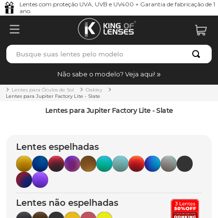
Lentes com proteção UVA, UVB e UV400 + Garantia de fabricação de 1
ano.
Busque suas lentes pelo modelo
TERMOS MAIS BUSCADOS
Não sabe o modelo? Veja aqui!
borrachas
1
º
Lentes para Óculos de Sol
Oakley
Lentes para Jupiter Factory Lite - Slate
holbrook
2
º
Lentes para Jupiter Factory Lite - Slate
juliet
3
º
bag
4
º
Lentes espelhadas
chaves
5
º
t-shock
6
º
latch
7
º
Lentes não espelhadas
gasket
8
º