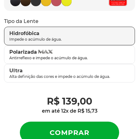
parafusos
9
º
gascan
10
º
Tipo da Lente
Hidrofóbica
Polarizada
Ultra
R$
139
,
00
em até
12
x de
R$
15
,
73