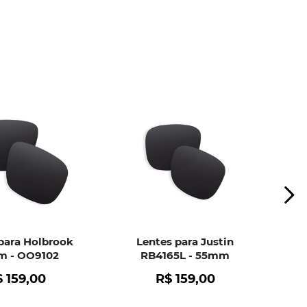
o de bolhas.
r falha no material das lentes.
ui
e peça ajuda dos nossos especialistas.
para Holbrook
Lentes para Justin
 - OO9102
RB4165L - 55mm
$
159
,
00
R$
159
,
00