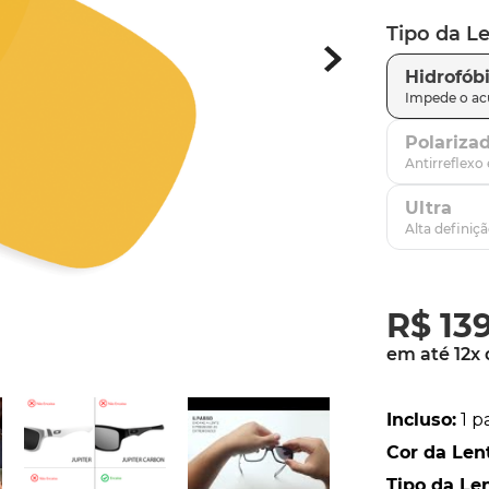
Tipo da L
parafusos
9
º
gascan
10
º
Hidrofób
Polariza
Ultra
R$
13
em até
12
x
Incluso
:
1 p
Cor da Len
Tipo da Le