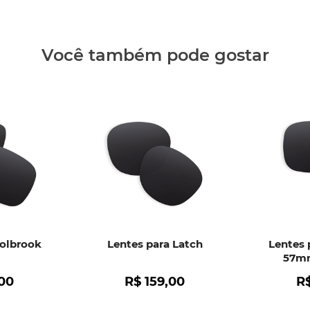
• Formaçã
• Qualque
Clique aq
Você também pode gostar
Holbrook
Lentes para Latch
Lentes 
57mm
00
R$
159
,
00
R