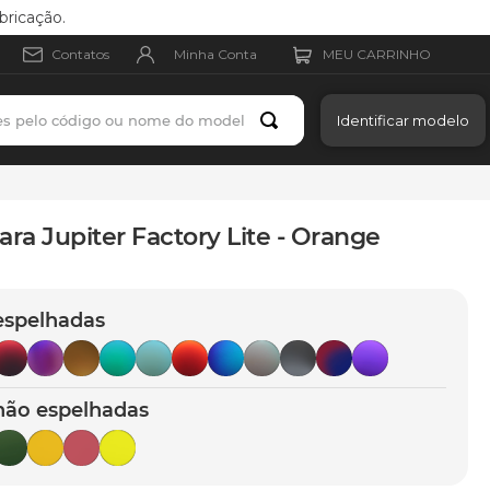
bricação.
Minha Conta
Contatos
es pelo código ou nome do modelo
Identificar modelo
ara Jupiter Factory Lite - Orange
espelhadas
não espelhadas