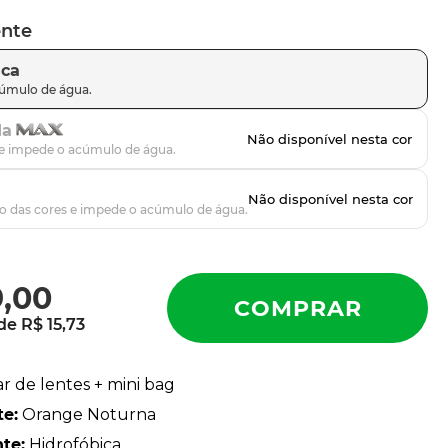
ente
ica
da
9
,
00
 de
R$
15
,
73
ar de lentes + mini bag
te
:
Orange Noturna
nte
:
Hidrofóbica