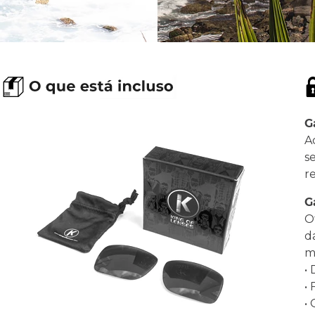
G
A
s
r
G
O
d
ma
•
•
•