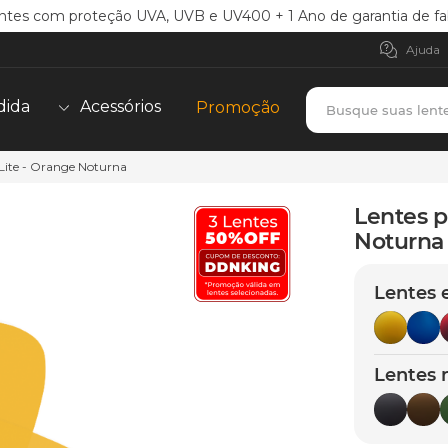
ntes com proteção UVA, UVB e UV400 + 1 Ano de garantia de fa
Ajuda
Busque suas lent
dida
Acessórios
Promoção
 Lite - Orange Noturna
TERMOS MAIS BUSCADOS
borrachas
1
º
Lentes p
holbrook
Noturna
2
º
juliet
3
º
Lentes 
bag
4
º
chaves
5
º
Lentes 
t-shock
6
º
latch
7
º
gasket
8
º