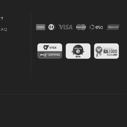
r?
 FAQ