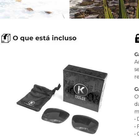
G
A
s
r
G
O
d
ma
•
•
•