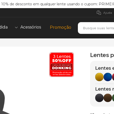
Lentes com proteção UVA, UVB e UV400 + 1 Ano de g
Ajuda
Busque suas lent
dida
Acessórios
Promoção
TERMOS MAIS BUSCADOS
borrachas
1
º
Lentes pa
holbrook
2
º
Lentes 
juliet
3
º
bag
4
º
chaves
5
º
Lentes 
t-shock
6
º
gasket
7
º
parafusos
8
º