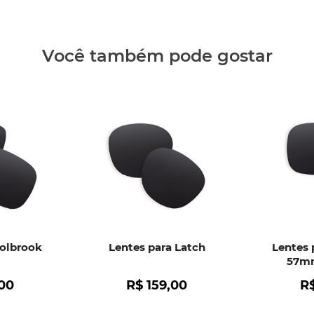
Clique aq
Você também pode gostar
Holbrook
Lentes para Latch
Lentes 
57mm
00
R$
159
,
00
R