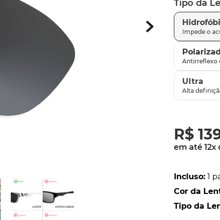
Tipo da L
latch
9
º
Hidrofób
sutro
10
º
Polariza
Ultra
R$
13
em até
12
x
Incluso
:
1 p
Cor da Len
Tipo da Le