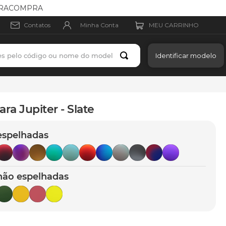
arantia de fabricação.
Minha Conta
Contatos
es pelo código ou nome do modelo
Identificar modelo
ra Jupiter - Slate
espelhadas
não espelhadas