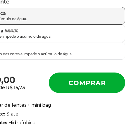
ente
ica
da
9
,
00
 de
R$
15
,
73
ar de lentes + mini bag
te
:
Slate
nte
:
Hidrofóbica