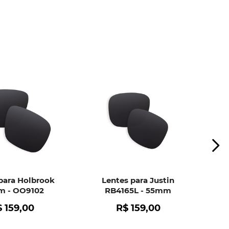
ui
e peça ajuda dos nossos especialistas.
para Holbrook
Lentes para Justin
 - OO9102
RB4165L - 55mm
$
159
,
00
R$
159
,
00