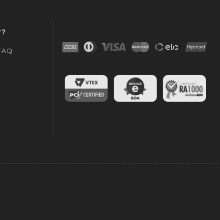
r?
 FAQ