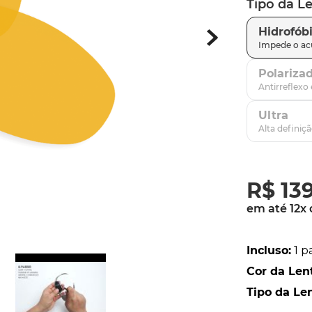
Tipo da L
parafusos
9
º
Hidrofób
gascan
10
º
Polariza
Ultra
R$
13
em até
12
x
Incluso
:
1 p
Cor da Len
Tipo da Le