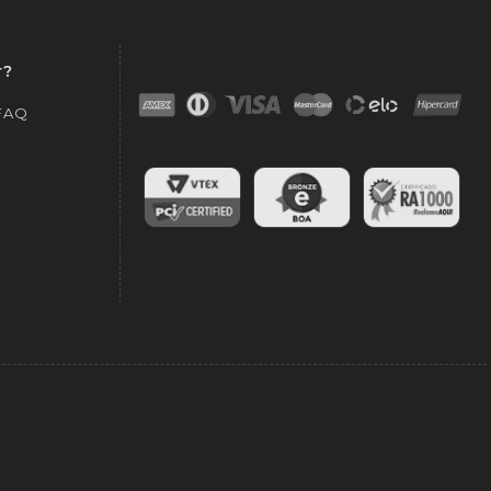
r?
 FAQ