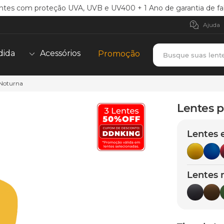
ntes com proteção UVA, UVB e UV400 + 1 Ano de garantia de fa
Ajuda
Busque suas lent
dida
Acessórios
Promoção
 Noturna
TERMOS MAIS BUSCADOS
borrachas
1
º
Lentes p
holbrook
2
º
Lentes 
juliet
3
º
bag
4
º
chaves
5
º
Lentes 
t-shock
6
º
latch
7
º
gasket
8
º