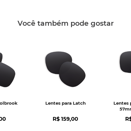
Clique aq
Você também pode gostar
Holbrook
Lentes para Latch
Lentes 
57mm
00
R$
159
,
00
R