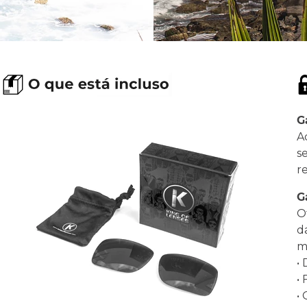
G
A
s
r
G
O
d
ma
•
•
•