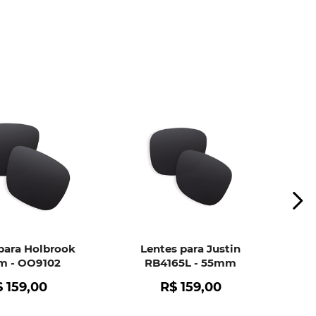
ui
e peça ajuda dos nossos especialistas.
para Holbrook
Lentes para Justin
 - OO9102
RB4165L - 55mm
$
159
,
00
R$
159
,
00