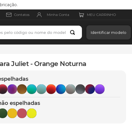
bricação.
Minha Conta
Contatos
es pelo código ou nome do modelo
Identificar modelo
ara Juliet - Orange Noturna
espelhadas
não espelhadas