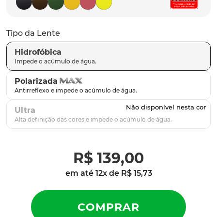
latch
9
º
sutro
10
º
Tipo da Lente
Hidrofóbica
Polarizada
Ultra
R$
139
,
00
em até
12
x de
R$
15
,
73