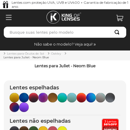
Lentes com proteção UVA, UVB e UV400 + Garantia de fabricação de 1
ano.
Busque suas lentes pelo modelo
TERMOS MAIS BUSCADOS
Não sabe o modelo? Veja aqui!
borrachas
1
º
Lentes para Óculos de Sol
Oakley
Lentes para Juliet - Neom Blue
holbrook
2
º
Lentes para Juliet - Neom Blue
juliet
3
º
bag
4
º
Lentes espelhadas
chaves
5
º
t-shock
6
º
gasket
7
º
Lentes não espelhadas
parafusos
8
º