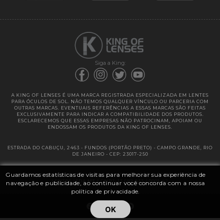
Garantias
Siga a King:
A KING OF LENSES É UMA MARCA REGISTRADA ESPECIALIZADA EM LENTES
PARA ÓCULOS DE SOL. NÃO TEMOS QUALQUER VÍNCULO OU PARCERIA COM
OUTRAS MARCAS. EVENTUAIS REFERÊNCIAS A ESSAS MARCAS SÃO FEITAS
EXCLUSIVAMENTE PARA INDICAR A COMPATIBILIDADE DOS PRODUTOS.
ESCLARECEMOS QUE ESSAS EMPRESAS NÃO PATROCINAM, APOIAM OU
ENDOSSAM OS PRODUTOS DA KING OF LENSES.
ESTRADA DO CABUÇU, 2463 - FUNDOS (PORTÃO PRETO) - CAMPO GRANDE, RIO
DE JANEIRO - CEP: 23017-250
Guardamos estatísticas de visitas para melhorar sua experiência de
@ 2025 | KING OF LENSES - KING OF IMPORTAÇÃO E DISTRIBUIÇÃO DE
LENTES LTDA ME | CNPJ: 13.682.533 / 0001-42
navegação e publicidade, ao continuar você concorda com a nossa
política de privacidade.
OK