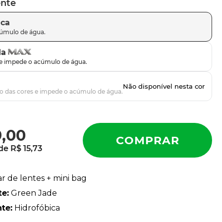
ente
ica
da
9
,
00
 de
R$
15
,
73
ar de lentes + mini bag
te
:
Green Jade
nte
:
Hidrofóbica