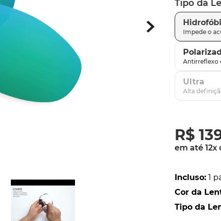
Tipo da L
parafusos
9
º
Hidrofób
gascan
10
º
Polariza
Ultra
R$
13
em até
12
x
Incluso
:
1 p
Cor da Len
Tipo da Le