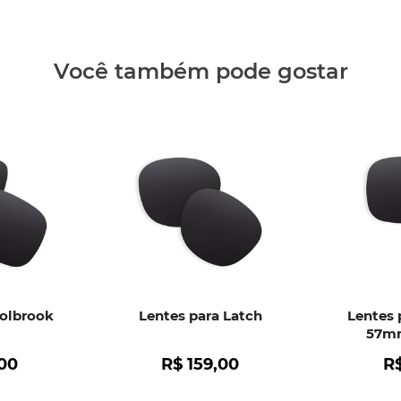
Clique aq
Você também pode gostar
Holbrook
Lentes para Latch
Lentes 
57mm
00
R$
159
,
00
R