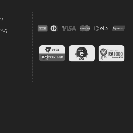
r?
 FAQ