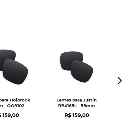
ui
e peça ajuda dos nossos especialistas.
para Holbrook
Lentes para Justin
 - OO9102
RB4165L - 55mm
$
159
,
00
R$
159
,
00