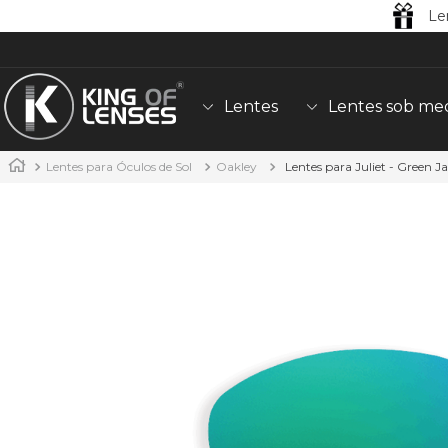
Le
Lentes
Lentes sob me
Lentes para Óculos de Sol
Oakley
Lentes para Juliet - Green J