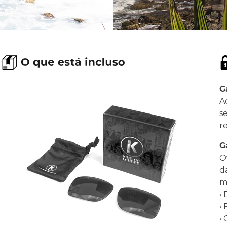
G
A
s
r
G
O
d
ma
•
•
•