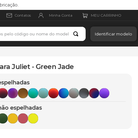
bricação.
Minha Conta
Contatos
es pelo código ou nome do modelo
Identificar modelo
ara Juliet - Green Jade
espelhadas
não espelhadas