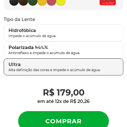
parafusos
9
º
gascan
10
º
Tipo da Lente
Hidrofóbica
Polarizada
Ultra
R$
179
,
00
em até
12
x de
R$
20
,
26