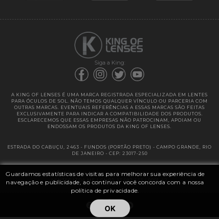
Garantias
Siga a King:
A KING OF LENSES É UMA MARCA REGISTRADA ESPECIALIZADA EM LENTES
PARA ÓCULOS DE SOL. NÃO TEMOS QUALQUER VÍNCULO OU PARCERIA COM
OUTRAS MARCAS. EVENTUAIS REFERÊNCIAS A ESSAS MARCAS SÃO FEITAS
EXCLUSIVAMENTE PARA INDICAR A COMPATIBILIDADE DOS PRODUTOS.
ESCLARECEMOS QUE ESSAS EMPRESAS NÃO PATROCINAM, APOIAM OU
ENDOSSAM OS PRODUTOS DA KING OF LENSES.
ESTRADA DO CABUÇU, 2463 - FUNDOS (PORTÃO PRETO) - CAMPO GRANDE, RIO
DE JANEIRO - CEP: 23017-250
Guardamos estatísticas de visitas para melhorar sua experiência de
@ 2025 | KING OF LENSES - KING OF IMPORTAÇÃO E DISTRIBUIÇÃO DE
LENTES LTDA ME | CNPJ: 13.682.533 / 0001-42
navegação e publicidade, ao continuar você concorda com a nossa
política de privacidade.
OK