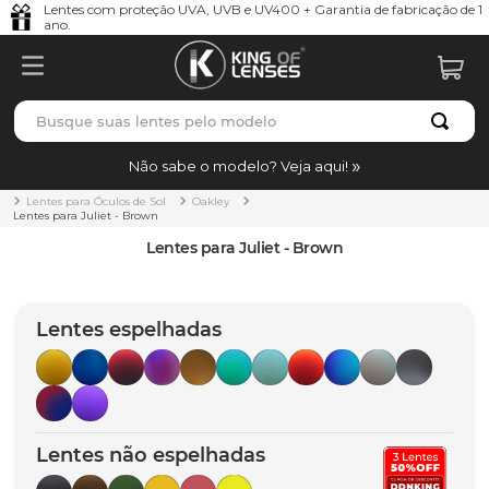
Lentes com proteção UVA, UVB e UV400 + Garantia de fabricação de 1
ano.
Busque suas lentes pelo modelo
TERMOS MAIS BUSCADOS
Não sabe o modelo? Veja aqui!
borrachas
1
º
Lentes para Óculos de Sol
Oakley
Lentes para Juliet - Brown
holbrook
2
º
Lentes para Juliet - Brown
juliet
3
º
bag
4
º
Lentes espelhadas
chaves
5
º
t-shock
6
º
latch
7
º
Lentes não espelhadas
gasket
8
º