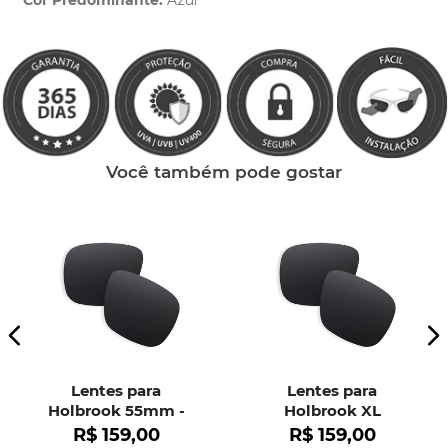
Cor Predominante:
Azul
Clique aqui
e peça ajuda dos nossos especialistas.
Você também pode gostar
Lentes para
Lentes para
Holbrook 55mm -
Holbrook XL
OO9102
R$
159
,
00
R$
159
,
00