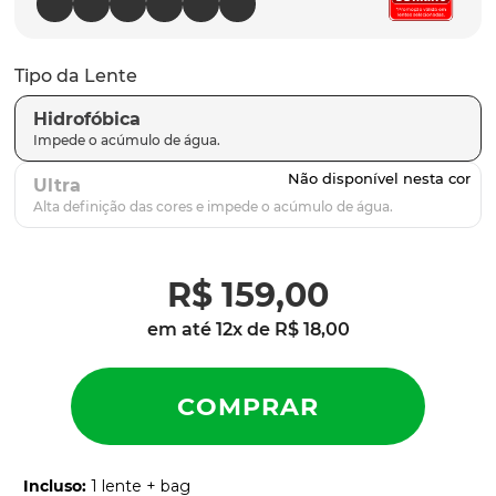
latch
9
º
sutro
10
º
Tipo da Lente
Hidrofóbica
Ultra
R$
159
,
00
em até
12
x de
R$
18
,
00
Incluso
:
1 lente + bag