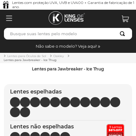
Lentes com proteção UVA, UVB e UV400 + Garantia de fabricação de 1
ano.
Busque suas lentes pelo modelo
TERMOS MAIS BUSCADOS
Não sabe o modelo? Veja aqui!
borrachas
1
º
Lentes para Óculos de Sol
Oakley
Lentes para Jawbreaker - Ice Thug
holbrook
2
º
Lentes para Jawbreaker - Ice Thug
juliet
3
º
bag
4
º
Lentes espelhadas
chaves
5
º
t-shock
6
º
gasket
7
º
Lentes não espelhadas
parafusos
8
º