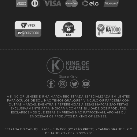
Blog
Cores das lentes
Lentes de Reposição
Entregas
Garantias
Siga a King:
A KING OF LENSES É UMA MARCA REGISTRADA ESPECIALIZADA EM LENTES
PARA ÓCULOS DE SOL. NÃO TEMOS QUALQUER VÍNCULO OU PARCERIA COM
OUTRAS MARCAS. EVENTUAIS REFERÊNCIAS A ESSAS MARCAS SÃO FEITAS
EXCLUSIVAMENTE PARA INDICAR A COMPATIBILIDADE DOS PRODUTOS.
ESCLARECEMOS QUE ESSAS EMPRESAS NÃO PATROCINAM, APOIAM OU
ENDOSSAM OS PRODUTOS DA KING OF LENSES.
ESTRADA DO CABUÇU, 2463 - FUNDOS (PORTÃO PRETO) - CAMPO GRANDE, RIO
DE JANEIRO - CEP: 23017-250