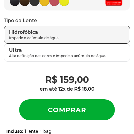
parafusos
9
º
gascan
10
º
Tipo da Lente
Hidrofóbica
Ultra
R$
159
,
00
em até
12
x de
R$
18
,
00
Incluso
:
1 lente + bag