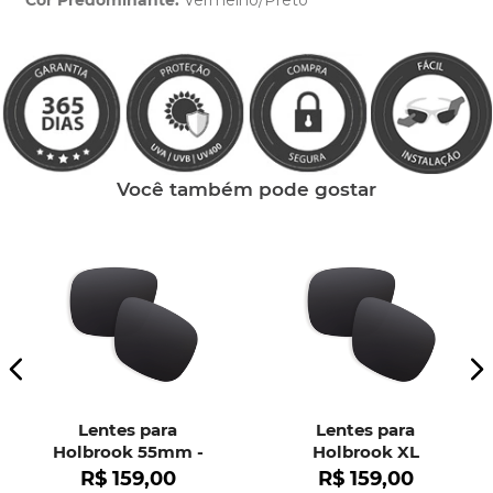
Cor Predominante:
Vermelho/Preto
Clique aqui
e peça ajuda dos nossos especialistas.
Você também pode gostar
Lentes para
Lentes para
Holbrook 55mm -
Holbrook XL
OO9102
R$
159
,
00
R$
159
,
00