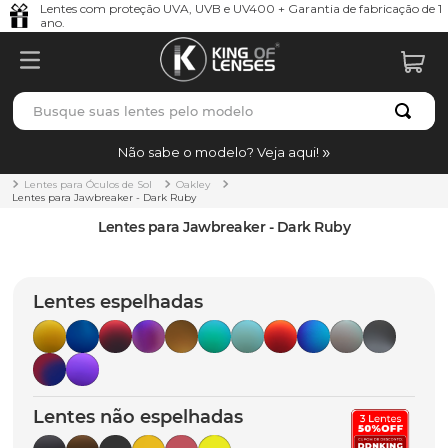
Lentes com proteção UVA, UVB e UV400 + Garantia de fabricação de 1
ano.
Busque suas lentes pelo modelo
TERMOS MAIS BUSCADOS
Não sabe o modelo? Veja aqui!
borrachas
1
º
Lentes para Óculos de Sol
Oakley
Lentes para Jawbreaker - Dark Ruby
holbrook
2
º
Lentes para Jawbreaker - Dark Ruby
juliet
3
º
bag
4
º
Lentes espelhadas
chaves
5
º
t-shock
6
º
latch
7
º
Lentes não espelhadas
gasket
8
º