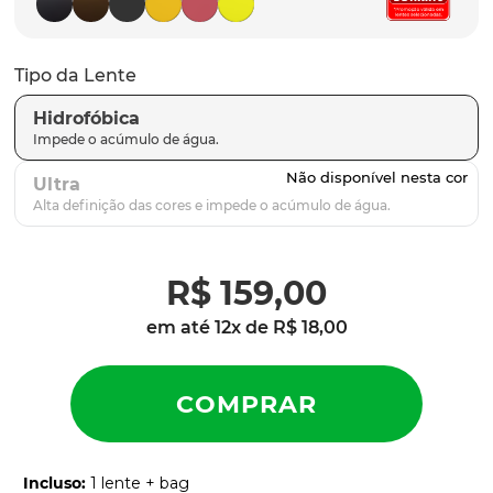
parafusos
9
º
gascan
10
º
Tipo da Lente
Hidrofóbica
Ultra
R$
159
,
00
em até
12
x de
R$
18
,
00
Incluso
:
1 lente + bag