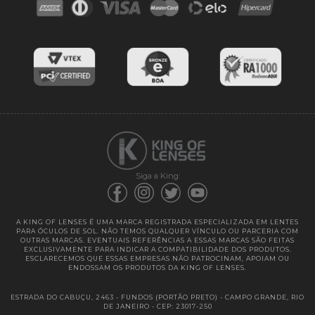
Blog
Cores das lentes
Lentes de Reposição
Entregas
Garantias
Siga a King:
A KING OF LENSES É UMA MARCA REGISTRADA ESPECIALIZADA EM LENTES
PARA ÓCULOS DE SOL. NÃO TEMOS QUALQUER VÍNCULO OU PARCERIA COM
OUTRAS MARCAS. EVENTUAIS REFERÊNCIAS A ESSAS MARCAS SÃO FEITAS
EXCLUSIVAMENTE PARA INDICAR A COMPATIBILIDADE DOS PRODUTOS.
ESCLARECEMOS QUE ESSAS EMPRESAS NÃO PATROCINAM, APOIAM OU
ENDOSSAM OS PRODUTOS DA KING OF LENSES.
ESTRADA DO CABUÇU, 2463 - FUNDOS (PORTÃO PRETO) - CAMPO GRANDE, RIO
DE JANEIRO - CEP: 23017-250