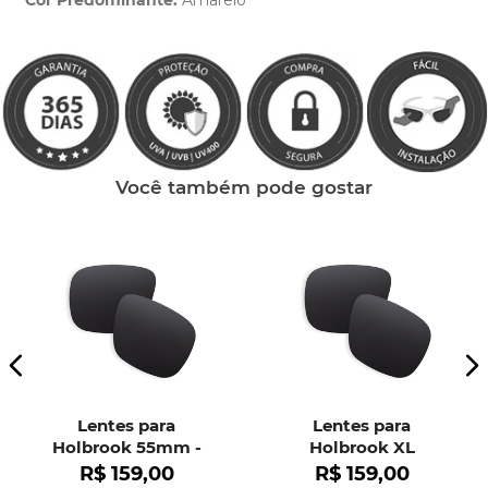
Cor Predominante:
Amarelo
Clique aqui
e peça ajuda dos nossos especialistas.
Você também pode gostar
Lentes para
Lentes para
Holbrook 55mm -
Holbrook XL
OO9102
R$
159
,
00
R$
159
,
00