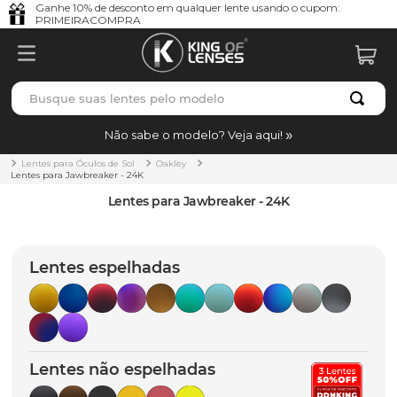
Ganhe 10% de desconto em qualquer lente usando o cupom:
PRIMEIRACOMPRA
Busque suas lentes pelo modelo
TERMOS MAIS BUSCADOS
Não sabe o modelo? Veja aqui!
borrachas
1
º
Lentes para Óculos de Sol
Oakley
Lentes para Jawbreaker - 24K
holbrook
2
º
Lentes para Jawbreaker - 24K
juliet
3
º
bag
4
º
Lentes espelhadas
chaves
5
º
t-shock
6
º
latch
7
º
Lentes não espelhadas
gasket
8
º