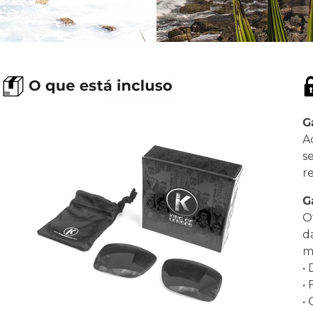
G
A
s
r
G
O
d
ma
•
•
•