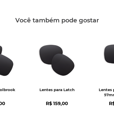
Você também pode gostar
Holbrook
Lentes para Latch
Lentes 
57mm
00
R$
159
,
00
R