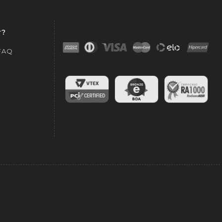
r?
 FAQ