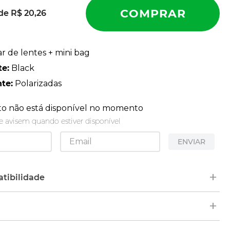
 de
R$
20
,
26
ar de lentes + mini bag
te
:
Black
nte
:
Polarizadas
to não está disponível no momento
 avisem quando estiver disponível
ENVIAR
+
tibilidade
pelo nome ou número de série (SKU) do modelo no
+
das hastes dos óculos. Em alguns modelos, as
 ficam em cima.
o será enviado em até 2 dias úteis após a