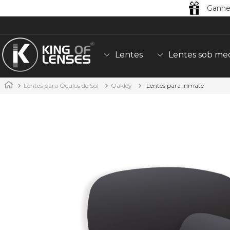
Ganhe
Lentes
Lentes sob me
Lentes para Óculos de Sol
Oakley
Lentes para Inmate