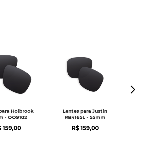
para Holbrook
Lentes para Justin
 - OO9102
RB4165L - 55mm
$
159
,
00
R$
159
,
00