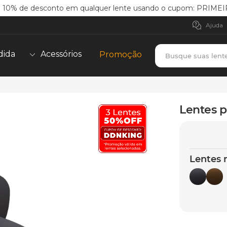
 10% de desconto em qualquer lente usando o cupom: PRI
Ajuda
Busque suas lent
dida
Acessórios
Promoção
TERMOS MAIS BUSCADOS
borrachas
1
º
Lentes p
holbrook
2
º
juliet
3
º
bag
4
º
Lentes 
chaves
5
º
t-shock
6
º
gasket
7
º
parafusos
8
º