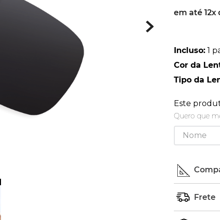
em até
12
x
latch
9
º
sutro
10
º
Incluso
:
1 p
Cor da Len
Tipo da Le
Este produ
Quero que me
Compa
Procure 
Frete
interior 
borrachas
Seu pedid