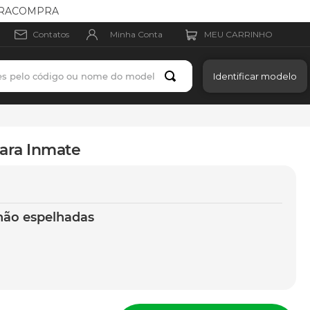
MEIRACOMPRA
Minha Conta
Contatos
es pelo código ou nome do modelo
Identificar modelo
ara Inmate
não espelhadas