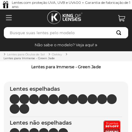
Lentes com proteção UVA, UVB e UV400 + Garantia de fabricação de 1
ano.
Busque suas lentes pelo modelo
TERMOS MAIS BUSCADOS
Não sabe o modelo? Veja aqui!
borrachas
1
º
Lentes para Óculos de Sol
Oakley
Lentes para Immerse - Green Jade
holbrook
2
º
Lentes para Immerse - Green Jade
juliet
3
º
bag
4
º
Lentes espelhadas
chaves
5
º
t-shock
6
º
gasket
7
º
Lentes não espelhadas
parafusos
8
º