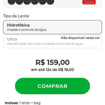
latch
9
º
sutro
10
º
Tipo da Lente
Hidrofóbica
Ultra
R$
159
,
00
em até
12
x de
R$
18
,
00
Incluso
:
1 lente + bag