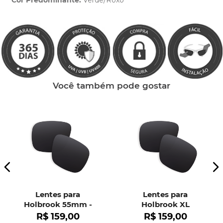
Cor Predominante:
Verde/Roxo
Clique aqui
e peça ajuda dos nossos especialistas.
Você também pode gostar
Lentes para
Lentes para
Holbrook 55mm -
Holbrook XL
OO9102
R$
159
,
00
R$
159
,
00