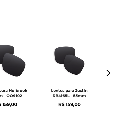
ui
e peça ajuda dos nossos especialistas.
para Holbrook
Lentes para Justin
 - OO9102
RB4165L - 55mm
$
159
,
00
R$
159
,
00