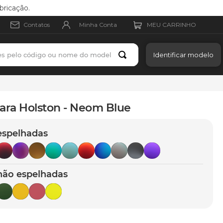
bricação.
Minha Conta
Contatos
es pelo código ou nome do modelo
Identificar modelo
ara Holston - Neom Blue
espelhadas
não espelhadas