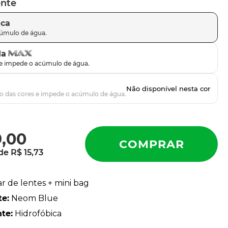
ente
ica
da
9
,
00
 de
R$
15
,
73
ar de lentes + mini bag
te
:
Neom Blue
nte
:
Hidrofóbica