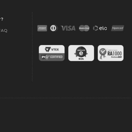
r?
 FAQ