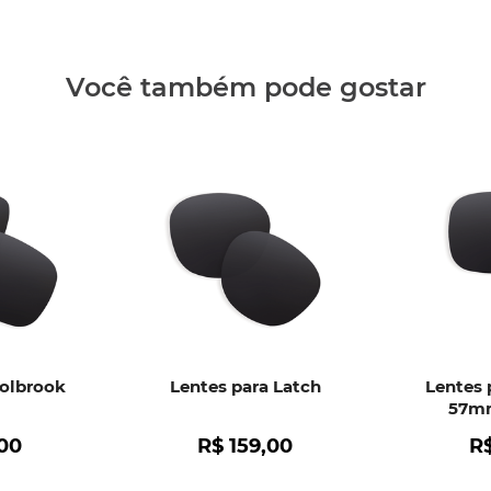
Clique aq
Você também pode gostar
Holbrook
Lentes para Latch
Lentes 
57mm
00
R$
159
,
00
R