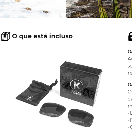
G
A
s
r
G
O
d
ma
•
•
•