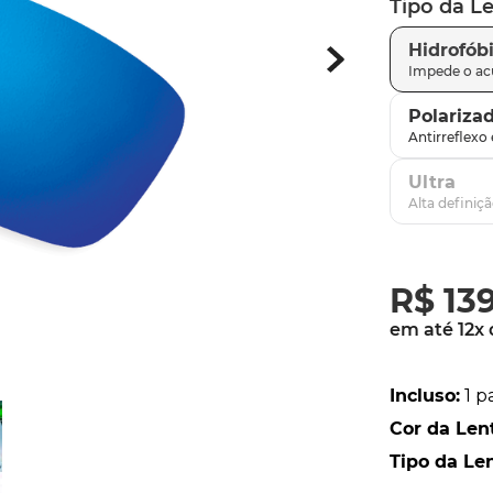
Tipo da L
parafusos
9
º
Hidrofób
gascan
10
º
Polariza
Ultra
R$
13
em até
12
x
Incluso
:
1 p
Cor da Len
Tipo da Le