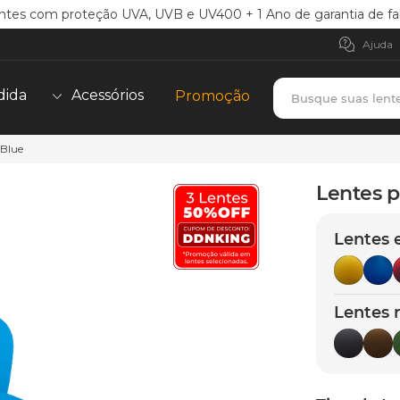
ntes com proteção UVA, UVB e UV400 + 1 Ano de garantia de fa
Ajuda
Busque suas lent
dida
Acessórios
Promoção
 Blue
TERMOS MAIS BUSCADOS
borrachas
1
º
Lentes p
holbrook
2
º
Lentes 
juliet
3
º
bag
4
º
chaves
5
º
Lentes 
t-shock
6
º
latch
7
º
gasket
8
º