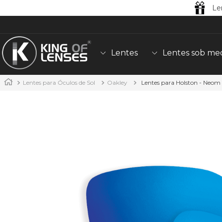
Le
Lentes
Lentes sob me
Lentes para Óculos de Sol
Oakley
Lentes para Holston - Neom