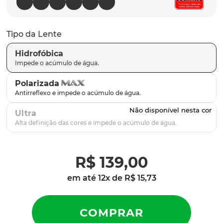
latch
9
º
sutro
10
º
Tipo da Lente
Hidrofóbica
Polarizada
Ultra
R$
139
,
00
em até
12
x de
R$
15
,
73