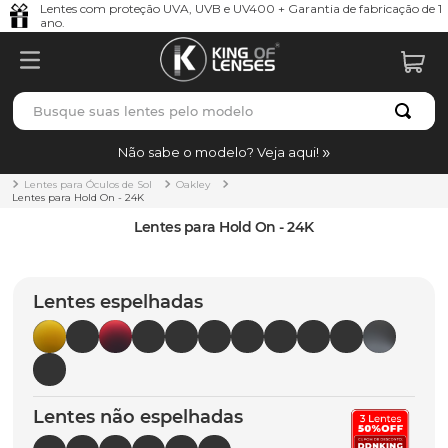
Lentes com proteção UVA, UVB e UV400 + Garantia de fabricação de 1
ano.
Busque suas lentes pelo modelo
TERMOS MAIS BUSCADOS
Não sabe o modelo? Veja aqui!
borrachas
1
º
Lentes para Óculos de Sol
Oakley
Lentes para Hold On - 24K
holbrook
2
º
Lentes para Hold On - 24K
juliet
3
º
bag
4
º
Lentes espelhadas
chaves
5
º
t-shock
6
º
gasket
7
º
Lentes não espelhadas
parafusos
8
º