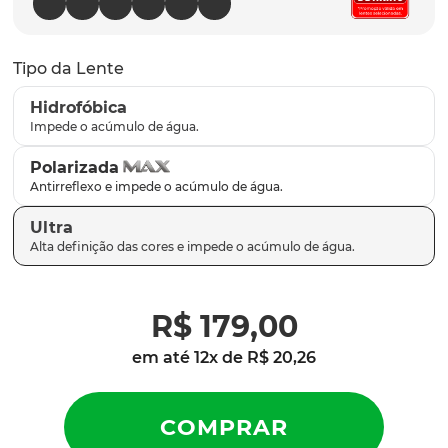
latch
9
º
sutro
10
º
Tipo da Lente
Hidrofóbica
Polarizada
Ultra
R$
179
,
00
em até
12
x de
R$
20
,
26