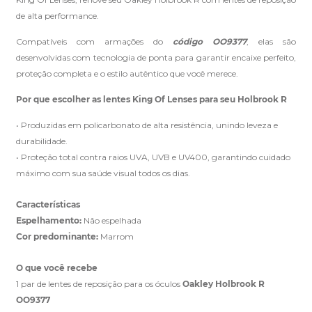
de alta performance.
Compatíveis com armações do
código OO9377
, elas são
Clique aqui
e peça ajuda dos nossos especialistas.
desenvolvidas com tecnologia de ponta para garantir encaixe perfeito,
proteção completa e o estilo autêntico que você merece.
Por que escolher as lentes King Of Lenses para seu Holbrook R
• Produzidas em policarbonato de alta resistência, unindo leveza e
durabilidade.
• Proteção total contra raios UVA, UVB e UV400, garantindo cuidado
máximo com sua saúde visual todos os dias.
Características
Espelhamento:
Não espelhada
Cor predominante:
Marrom
O que você recebe
1 par de lentes de reposição para os óculos
Oakley Holbrook R
OO9377