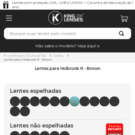
Lentes com proteção UVA, UVB e UV400 + Garantia de fabricação de 1
ano.
Busque suas lentes pelo modelo
TERMOS MAIS BUSCADOS
Não sabe o modelo? Veja aqui!
borrachas
1
º
Lentes para Óculos de Sol
Oakley
Lentes para Holbrook R - Brown
holbrook
2
º
Lentes para Holbrook R - Brown
juliet
3
º
bag
4
º
Lentes espelhadas
chaves
5
º
t-shock
6
º
gasket
7
º
Lentes não espelhadas
parafusos
8
º