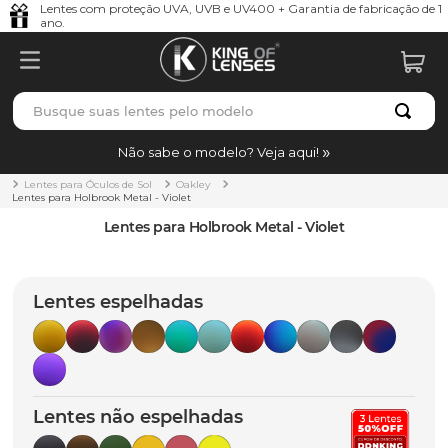
Lentes com proteção UVA, UVB e UV400 + Garantia de fabricação de 1
ano.
Busque suas lentes pelo modelo
TERMOS MAIS BUSCADOS
Não sabe o modelo? Veja aqui!
borrachas
1
º
Lentes para Óculos de Sol
Oakley
Lentes para Holbrook Metal - Violet
holbrook
2
º
Lentes para Holbrook Metal - Violet
juliet
3
º
bag
4
º
Lentes espelhadas
chaves
5
º
t-shock
6
º
latch
7
º
Lentes não espelhadas
gasket
8
º