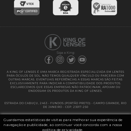
Entregas
Garantias
Siga a King:
A KING OF LENSES É UMA MARCA REGISTRADA ESPECIALIZADA EM LENTES
PARA ÓCULOS DE SOL. NÃO TEMOS QUALQUER VÍNCULO OU PARCERIA COM
OUTRAS MARCAS. EVENTUAIS REFERÊNCIAS A ESSAS MARCAS SÃO FEITAS
EXCLUSIVAMENTE PARA INDICAR A COMPATIBILIDADE DOS PRODUTOS.
ESCLARECEMOS QUE ESSAS EMPRESAS NÃO PATROCINAM, APOIAM OU
ENDOSSAM OS PRODUTOS DA KING OF LENSES.
ESTRADA DO CABUÇU, 2463 - FUNDOS (PORTÃO PRETO) - CAMPO GRANDE, RIO
DE JANEIRO - CEP: 23017-250
@ 2025 | KING OF LENSES - KING OF IMPORTAÇÃO E DISTRIBUIÇÃO DE
Guardamos estatísticas de visitas para melhorar sua experiência de
LENTES LTDA ME | CNPJ: 13.682.533 / 0001-42
navegação e publicidade, ao continuar você concorda com a nossa
política de privacidade.