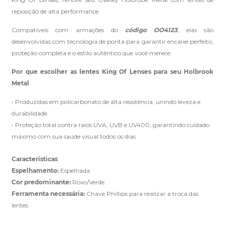
reposição de alta performance.
Compatíveis com armações do
código OO4123
, elas são
Clique aqui
e peça ajuda dos nossos especialistas.
desenvolvidas com tecnologia de ponta para garantir encaixe perfeito,
proteção completa e o estilo autêntico que você merece.
Por que escolher as lentes King Of Lenses para seu Holbrook
Metal
• Produzidas em policarbonato de alta resistência, unindo leveza e
durabilidade.
• Proteção total contra raios UVA, UVB e UV400, garantindo cuidado
máximo com sua saúde visual todos os dias.
Características
Espelhamento:
Espelhada
Cor predominante:
Roxo/Verde
Ferramenta necessária:
Chave Phillips para realizar a troca das
lentes