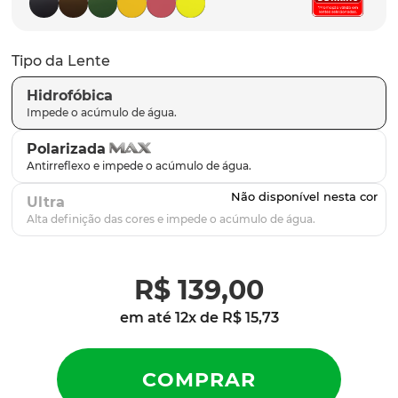
parafusos
9
º
gascan
10
º
Tipo da Lente
Hidrofóbica
Polarizada
Ultra
R$
139
,
00
em até
12
x de
R$
15
,
73