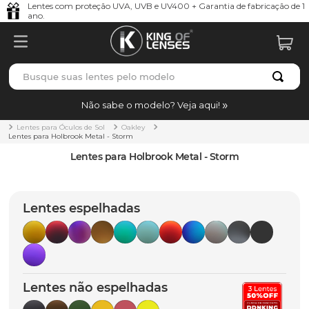
Lentes com proteção UVA, UVB e UV400 + Garantia de fabricação de 1
ano.
Busque suas lentes pelo modelo
TERMOS MAIS BUSCADOS
Não sabe o modelo? Veja aqui!
borrachas
1
º
Lentes para Óculos de Sol
Oakley
Lentes para Holbrook Metal - Storm
holbrook
2
º
Lentes para Holbrook Metal - Storm
juliet
3
º
bag
4
º
Lentes espelhadas
chaves
5
º
t-shock
6
º
latch
7
º
Lentes não espelhadas
gasket
8
º