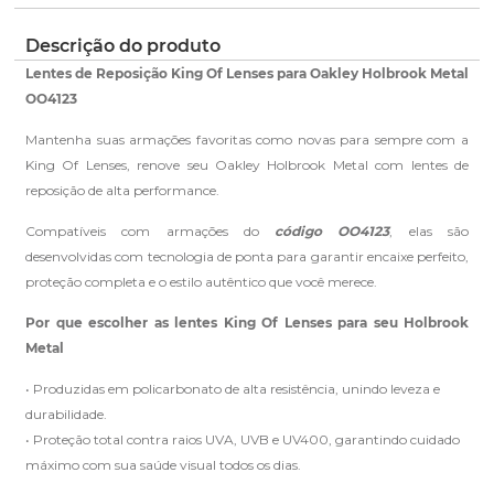
pedido.
ano de garantia para qualquer defeito de
fabricação.
Clique aqui
para ver as cores reais. Você será
Descrição do produto
Saiba mais
redirecionado para nossa Central de Ajuda.
sobre nossa garantia completa.
Lentes de Reposição King Of Lenses para Oakley Holbrook Metal
OO4123
Mantenha suas armações favoritas como novas para sempre com a
King Of Lenses, renove seu Oakley Holbrook Metal com lentes de
reposição de alta performance.
Compatíveis com armações do
código OO4123
, elas são
Clique aqui
e peça ajuda dos nossos especialistas.
desenvolvidas com tecnologia de ponta para garantir encaixe perfeito,
proteção completa e o estilo autêntico que você merece.
Por que escolher as lentes King Of Lenses para seu Holbrook
Metal
• Produzidas em policarbonato de alta resistência, unindo leveza e
durabilidade.
• Proteção total contra raios UVA, UVB e UV400, garantindo cuidado
máximo com sua saúde visual todos os dias.