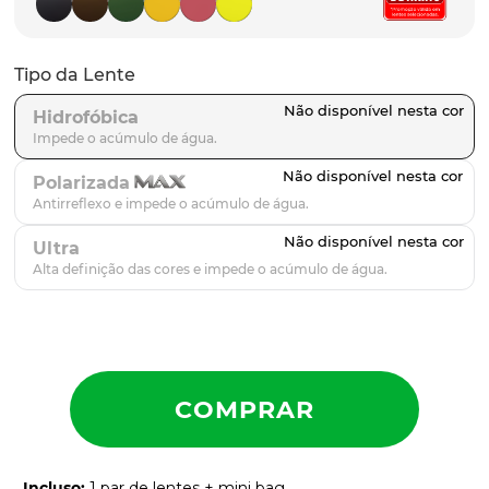
parafusos
9
º
gascan
10
º
Tipo da Lente
Hidrofóbica
Polarizada
Ultra
Incluso
:
1 par de lentes + mini bag