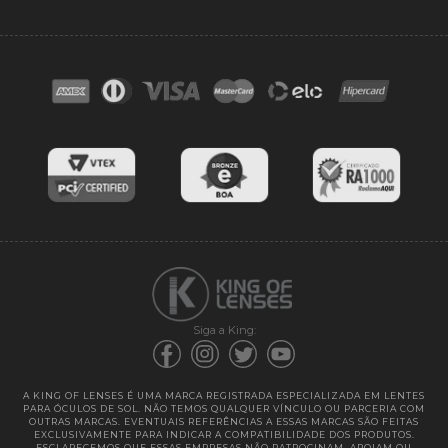
Acessórios
Ponto de retirada
FAQ
Contato
Troca e devoluções
Blog
Cores das lentes
Lentes de Reposição
Entregas
Garantias
Siga a King:
A KING OF LENSES É UMA MARCA REGISTRADA ESPECIALIZADA EM LENTES
PARA ÓCULOS DE SOL. NÃO TEMOS QUALQUER VÍNCULO OU PARCERIA COM
OUTRAS MARCAS. EVENTUAIS REFERÊNCIAS A ESSAS MARCAS SÃO FEITAS
EXCLUSIVAMENTE PARA INDICAR A COMPATIBILIDADE DOS PRODUTOS.
ESCLARECEMOS QUE ESSAS EMPRESAS NÃO PATROCINAM, APOIAM OU