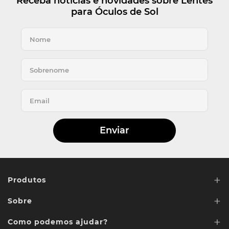
Receba notícias e novidades sobre Lentes
para Óculos de Sol
Enviar
+
Produtos
+
Sobre
Lentes de Reposição
+
Lentes Sob media
Como podemos ajudar?
Quem somos