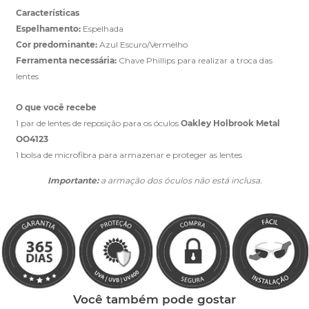
Características
Espelhamento:
Espelhada
Cor predominante:
Azul Escuro/Vermelho
Ferramenta necessária:
Chave Phillips para realizar a troca das
lentes
O que você recebe
1 par de lentes de reposição para os óculos
Oakley Holbrook Metal
OO4123
1 bolsa de microfibra para armazenar e proteger as lentes
Importante:
a armação dos óculos não está inclusa.
Você também pode gostar