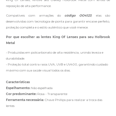
reposição de alta performance.
Compatíveis com armações do
código OO4123
, elas são
Clique aqui
e peça ajuda dos nossos especialistas.
desenvolvidas com tecnologia de ponta para garantir encaixe perfeito,
proteção completa e o estilo autêntico que você merece.
Por que escolher as lentes King Of Lenses para seu Holbrook
Metal
• Produzidas em policarbonato de alta resistência, unindo leveza e
durabilidade.
• Proteção total contra raios UVA, UVB e UV400, garantindo cuidado
máximo com sua saúde visual todos os dias.
Características
Espelhamento:
Não espelhada
Cor predominante:
Rosa - Transparente
Ferramenta necessária:
Chave Phillips para realizar a troca das
lentes