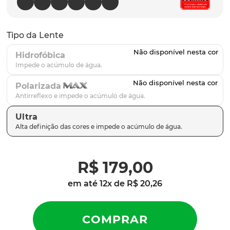
parafusos
9
º
gascan
10
º
Tipo da Lente
Hidrofóbica
Polarizada
Ultra
R$
179
,
00
em até
12
x de
R$
20
,
26