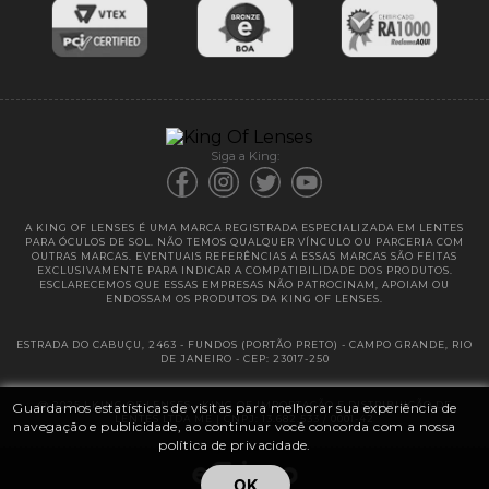
Entregas
Garantias
Siga a King:
A KING OF LENSES É UMA MARCA REGISTRADA ESPECIALIZADA EM LENTES
PARA ÓCULOS DE SOL. NÃO TEMOS QUALQUER VÍNCULO OU PARCERIA COM
OUTRAS MARCAS. EVENTUAIS REFERÊNCIAS A ESSAS MARCAS SÃO FEITAS
EXCLUSIVAMENTE PARA INDICAR A COMPATIBILIDADE DOS PRODUTOS.
ESCLARECEMOS QUE ESSAS EMPRESAS NÃO PATROCINAM, APOIAM OU
ENDOSSAM OS PRODUTOS DA KING OF LENSES.
ESTRADA DO CABUÇU, 2463 - FUNDOS (PORTÃO PRETO) - CAMPO GRANDE, RIO
DE JANEIRO - CEP: 23017-250
@ 2025 | KING OF LENSES - KING OF IMPORTAÇÃO E DISTRIBUIÇÃO DE
Guardamos estatísticas de visitas para melhorar sua experiência de
LENTES LTDA ME | CNPJ: 13.682.533 / 0001-42
navegação e publicidade, ao continuar você concorda com a nossa
política de privacidade.
OK