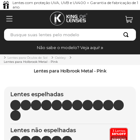
Lentes com proteção UVA, UVB e UV400 + Garantia de fabricação de 1
ano.
Busque suas lentes pelo modelo
TERMOS MAIS BUSCADOS
Não sabe o modelo? Veja aqui!
borrachas
1
º
Lentes para Óculos de Sol
Oakley
Lentes para Holbrook Metal - Pink
holbrook
2
º
Lentes para Holbrook Metal - Pink
juliet
3
º
bag
4
º
Lentes espelhadas
chaves
5
º
t-shock
6
º
latch
7
º
Lentes não espelhadas
gasket
8
º