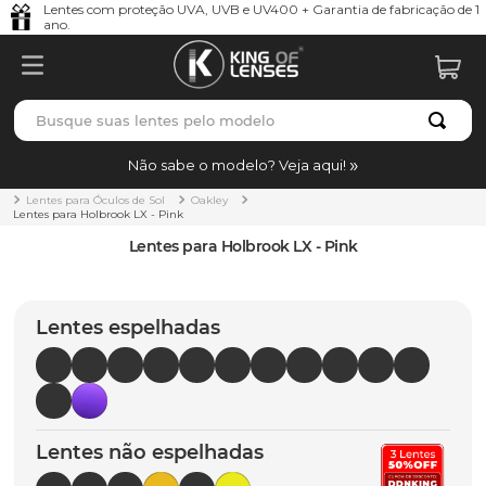
Lentes com proteção UVA, UVB e UV400 + Garantia de fabricação de 1
ano.
Busque suas lentes pelo modelo
TERMOS MAIS BUSCADOS
Não sabe o modelo? Veja aqui!
borrachas
1
º
Lentes para Óculos de Sol
Oakley
Lentes para Holbrook LX - Pink
holbrook
2
º
Lentes para Holbrook LX - Pink
juliet
3
º
bag
4
º
Lentes espelhadas
chaves
5
º
t-shock
6
º
latch
7
º
Lentes não espelhadas
gasket
8
º