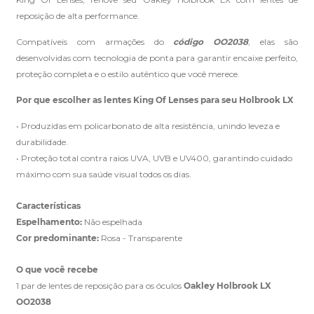
reposição de alta performance.
Compatíveis com armações do
código OO2038
, elas são
Clique aqui
e peça ajuda dos nossos especialistas.
desenvolvidas com tecnologia de ponta para garantir encaixe perfeito,
proteção completa e o estilo autêntico que você merece.
Por que escolher as lentes King Of Lenses para seu Holbrook LX
• Produzidas em policarbonato de alta resistência, unindo leveza e
durabilidade.
• Proteção total contra raios UVA, UVB e UV400, garantindo cuidado
máximo com sua saúde visual todos os dias.
Características
Espelhamento:
Não espelhada
Cor predominante:
Rosa - Transparente
O que você recebe
1 par de lentes de reposição para os óculos
Oakley Holbrook LX
OO2038