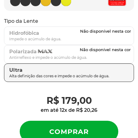
parafusos
9
º
gascan
10
º
Tipo da Lente
Hidrofóbica
Polarizada
Ultra
R$
179
,
00
em até
12
x de
R$
20
,
26