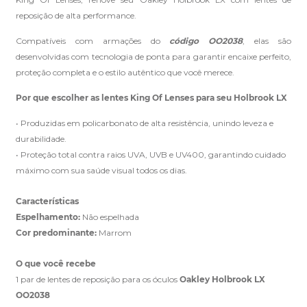
reposição de alta performance.
Compatíveis com armações do
código OO2038
, elas são
Clique aqui
e peça ajuda dos nossos especialistas.
desenvolvidas com tecnologia de ponta para garantir encaixe perfeito,
proteção completa e o estilo autêntico que você merece.
Por que escolher as lentes King Of Lenses para seu Holbrook LX
• Produzidas em policarbonato de alta resistência, unindo leveza e
durabilidade.
• Proteção total contra raios UVA, UVB e UV400, garantindo cuidado
máximo com sua saúde visual todos os dias.
Características
Espelhamento:
Não espelhada
Cor predominante:
Marrom
O que você recebe
1 par de lentes de reposição para os óculos
Oakley Holbrook LX
OO2038