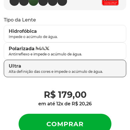
latch
9
º
sutro
10
º
Tipo da Lente
Hidrofóbica
Polarizada
Ultra
R$
179
,
00
em até
12
x de
R$
20
,
26