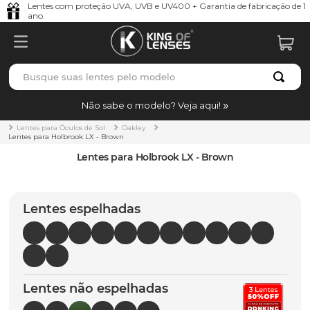
Lentes com proteção UVA, UVB e UV400 + Garantia de fabricação de 1
ano.
Busque suas lentes pelo modelo
TERMOS MAIS BUSCADOS
Não sabe o modelo? Veja aqui!
borrachas
1
º
Lentes para Óculos de Sol
Oakley
Lentes para Holbrook LX - Brown
holbrook
2
º
Lentes para Holbrook LX - Brown
juliet
3
º
bag
4
º
Lentes espelhadas
chaves
5
º
t-shock
6
º
gasket
7
º
Lentes não espelhadas
parafusos
8
º