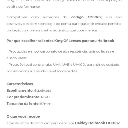
de alta performance.
Compatíveis com armações do
código OO9102
, elas são
Clique aqui
e peça ajuda dos nossos especialistas.
desenvolvidas com tecnologia de ponta para garantir encaixe perfeito,
proteção completa e o estilo autêntico que você merece.
Por que escolher as lentes King Of Lenses para seu Holbrook
• Produzidas em policarbonato de alta resistência, unindo leveza e
durabilidade.
• Proteção total contra raios UVA, UVB e UV400, garantindo cuidado
máximo com sua saúde visual todos os dias.
Características
Espelhamento:
Espelhada
Cor predominante:
Prata
Tamanho da lente:
57mm
O que você recebe
1 par de lentes de reposição para os óculos
Oakley Holbrook OO9102