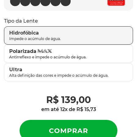
parafusos
9
º
gascan
10
º
Tipo da Lente
Hidrofóbica
Polarizada
Ultra
R$
139
,
00
em até
12
x de
R$
15
,
73