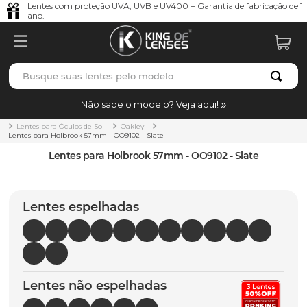
Lentes com proteção UVA, UVB e UV400 + Garantia de fabricação de 1
ano.
Busque suas lentes pelo modelo
TERMOS MAIS BUSCADOS
Não sabe o modelo? Veja aqui!
borrachas
1
º
Lentes para Óculos de Sol
Oakley
Lentes para Holbrook 57mm - OO9102 - Slate
holbrook
2
º
Lentes para Holbrook 57mm - OO9102 - Slate
juliet
3
º
bag
4
º
Lentes espelhadas
chaves
5
º
t-shock
6
º
latch
7
º
Lentes não espelhadas
gasket
8
º