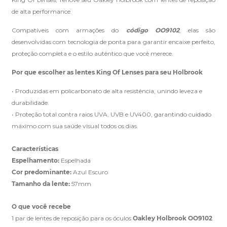
de alta performance.
Compatíveis com armações do
código OO9102
, elas são
Clique aqui
e peça ajuda dos nossos especialistas.
desenvolvidas com tecnologia de ponta para garantir encaixe perfeito,
proteção completa e o estilo autêntico que você merece.
Por que escolher as lentes King Of Lenses para seu Holbrook
• Produzidas em policarbonato de alta resistência, unindo leveza e
durabilidade.
• Proteção total contra raios UVA, UVB e UV400, garantindo cuidado
máximo com sua saúde visual todos os dias.
Características
Espelhamento:
Espelhada
Cor predominante:
Azul Escuro
Tamanho da lente:
57mm
O que você recebe
1 par de lentes de reposição para os óculos
Oakley Holbrook OO9102