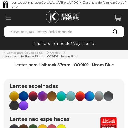
Lentes com proteção UVA, UVB e UV400 + Garantia de fabricação de 1
ano.
Busque suas lentes pelo modelo
TERMOS MAIS BUSCADOS
Não sabe o modelo? Veja aqui!
borrachas
1
º
Lentes para Óculos de Sol
Oakley
Lentes para Holbrook 57mm - OO9102 - Neom Blue
holbrook
2
º
Lentes para Holbrook 57mm - OO9102 - Neom Blue
juliet
3
º
bag
4
º
Lentes espelhadas
chaves
5
º
t-shock
6
º
gasket
7
º
Lentes não espelhadas
parafusos
8
º