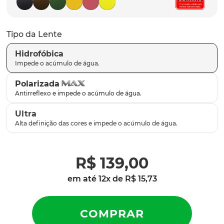
latch
9
º
sutro
10
º
Tipo da Lente
Hidrofóbica
Polarizada
Ultra
R$
139
,
00
em até
12
x de
R$
15
,
73