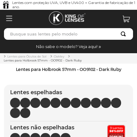
Lentes com proteção UVA, UVB e UV400 + Garantia de fabricação de 1
ano.
Busque suas lentes pelo modelo
TERMOS MAIS BUSCADOS
Não sabe o modelo? Veja aqui!
borrachas
1
º
Lentes para Óculos de Sol
Oakley
Lentes para Holbrook 57mm - OO9102 - Dark Ruby
holbrook
2
º
Lentes para Holbrook 57mm - OO9102 - Dark Ruby
juliet
3
º
bag
4
º
Lentes espelhadas
chaves
5
º
t-shock
6
º
gasket
7
º
Lentes não espelhadas
parafusos
8
º