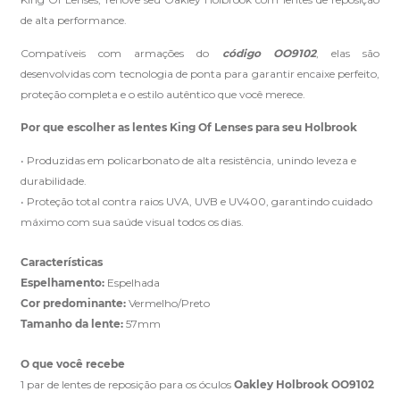
de alta performance.
Compatíveis com armações do
código OO9102
, elas são
Clique aqui
e peça ajuda dos nossos especialistas.
desenvolvidas com tecnologia de ponta para garantir encaixe perfeito,
proteção completa e o estilo autêntico que você merece.
Por que escolher as lentes King Of Lenses para seu Holbrook
• Produzidas em policarbonato de alta resistência, unindo leveza e
durabilidade.
• Proteção total contra raios UVA, UVB e UV400, garantindo cuidado
máximo com sua saúde visual todos os dias.
Características
Espelhamento:
Espelhada
Cor predominante:
Vermelho/Preto
Tamanho da lente:
57mm
O que você recebe
1 par de lentes de reposição para os óculos
Oakley Holbrook OO9102