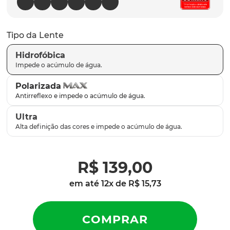
latch
9
º
sutro
10
º
Tipo da Lente
Hidrofóbica
Polarizada
Ultra
R$
139
,
00
em até
12
x de
R$
15
,
73