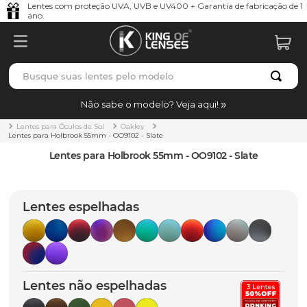
Lentes com proteção UVA, UVB e UV400 + Garantia de fabricação de 1
ano.
Busque suas lentes pelo modelo
TERMOS MAIS BUSCADOS
Não sabe o modelo? Veja aqui!
borrachas
1
º
Lentes para Óculos de Sol
Oakley
Lentes para Holbrook 55mm - OO9102 - Slate
holbrook
2
º
Lentes para Holbrook 55mm - OO9102 - Slate
juliet
3
º
bag
4
º
Lentes espelhadas
chaves
5
º
t-shock
6
º
gasket
7
º
Lentes não espelhadas
parafusos
8
º