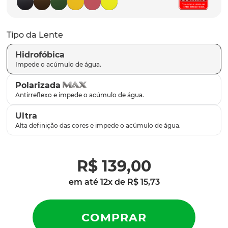
latch
9
º
sutro
10
º
Tipo da Lente
Hidrofóbica
Polarizada
Ultra
R$
139
,
00
em até
12
x de
R$
15
,
73