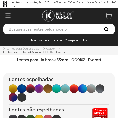
Lentes com proteção UVA, UVB e UV400 + Garantia de fabricação de 1
ano.
Busque suas lentes pelo modelo
TERMOS MAIS BUSCADOS
Não sabe o modelo? Veja aqui!
borrachas
1
º
Lentes para Óculos de Sol
Oakley
Lentes para Holbrook 55mm - OO9102 - Everest
holbrook
2
º
Lentes para Holbrook 55mm - OO9102 - Everest
juliet
3
º
bag
4
º
Lentes espelhadas
chaves
5
º
t-shock
6
º
gasket
7
º
Lentes não espelhadas
parafusos
8
º