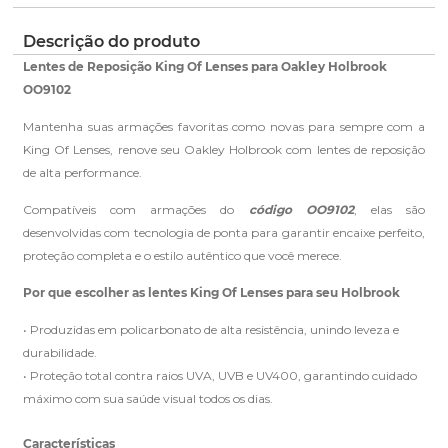
pedido.
ano de garantia para qualquer defeito de
fabricação.
Clique aqui
para ver as cores reais. Você será
Clique aqui
e peça ajuda dos nossos especialistas.
Descrição do produto
Saiba mais
redirecionado para nossa Central de Ajuda.
sobre nossa garantia completa.
Lentes de Reposição King Of Lenses para Oakley Holbrook
OO9102
Mantenha suas armações favoritas como novas para sempre com a
King Of Lenses, renove seu Oakley Holbrook com lentes de reposição
de alta performance.
Compatíveis com armações do
código OO9102
, elas são
desenvolvidas com tecnologia de ponta para garantir encaixe perfeito,
proteção completa e o estilo autêntico que você merece.
Por que escolher as lentes King Of Lenses para seu Holbrook
• Produzidas em policarbonato de alta resistência, unindo leveza e
durabilidade.
• Proteção total contra raios UVA, UVB e UV400, garantindo cuidado
máximo com sua saúde visual todos os dias.
Características