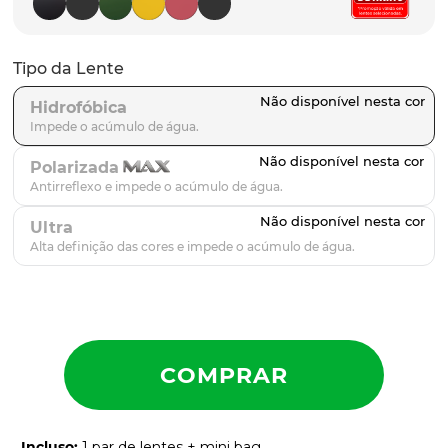
latch
9
º
sutro
10
º
Tipo da Lente
Hidrofóbica
Polarizada
Ultra
Incluso
:
1 par de lentes + mini bag