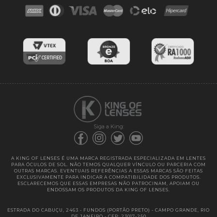
Blog
Cores das lentes
Lentes de Reposição
Entregas
Garantias
Siga a King:
A KING OF LENSES É UMA MARCA REGISTRADA ESPECIALIZADA EM LENTES
PARA ÓCULOS DE SOL. NÃO TEMOS QUALQUER VÍNCULO OU PARCERIA COM
OUTRAS MARCAS. EVENTUAIS REFERÊNCIAS A ESSAS MARCAS SÃO FEITAS
EXCLUSIVAMENTE PARA INDICAR A COMPATIBILIDADE DOS PRODUTOS.
ESCLARECEMOS QUE ESSAS EMPRESAS NÃO PATROCINAM, APOIAM OU
ENDOSSAM OS PRODUTOS DA KING OF LENSES.
ESTRADA DO CABUÇU, 2463 - FUNDOS (PORTÃO PRETO) - CAMPO GRANDE, RIO
DE JANEIRO - CEP: 23017-250