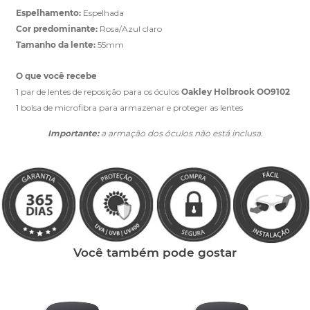
Espelhamento:
Espelhada
Cor predominante:
Rosa/Azul claro
Tamanho da lente:
55mm
O que você recebe
1 par de lentes de reposição para os óculos
Oakley Holbrook OO9102
1 bolsa de microfibra para armazenar e proteger as lentes
Importante:
a armação dos óculos não está inclusa.
Você também pode gostar