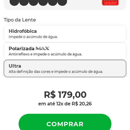
latch
9
º
sutro
10
º
Tipo da Lente
Hidrofóbica
Polarizada
Ultra
R$
179
,
00
em até
12
x de
R$
20
,
26