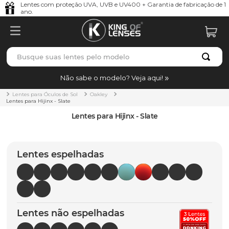
Lentes com proteção UVA, UVB e UV400 + Garantia de fabricação de 1
ano.
Busque suas lentes pelo modelo
TERMOS MAIS BUSCADOS
Não sabe o modelo? Veja aqui!
borrachas
1
º
Lentes para Óculos de Sol
Oakley
Lentes para Hijinx - Slate
holbrook
2
º
Lentes para Hijinx - Slate
juliet
3
º
bag
4
º
Lentes espelhadas
chaves
5
º
t-shock
6
º
gasket
7
º
Lentes não espelhadas
parafusos
8
º