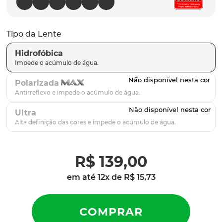
latch
9
º
sutro
10
º
Tipo da Lente
Hidrofóbica
Polarizada
Ultra
R$
139
,
00
em até
12
x de
R$
15
,
73