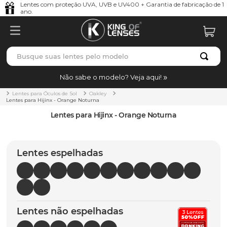
Lentes com proteção UVA, UVB e UV400 + Garantia de fabricação de 1
ano.
Busque suas lentes pelo modelo
TERMOS MAIS BUSCADOS
Não sabe o modelo? Veja aqui!
borrachas
1
º
Lentes para Óculos de Sol
Oakley
Lentes para Hijinx - Orange Noturna
holbrook
2
º
Lentes para Hijinx - Orange Noturna
juliet
3
º
bag
4
º
Lentes espelhadas
chaves
5
º
t-shock
6
º
gasket
7
º
Lentes não espelhadas
parafusos
8
º